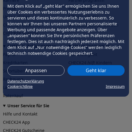
Karriere
Partnerprogramm
Mit dem Klick auf „geht klar” ermöglichen Sie uns Ihnen
Presse
Profi werden
über Cookies ein verbessertes Nutzungserlebnis zu
Unternehmen
Affiliate werden
servieren und dieses kontinuierlich zu verbessern. So
können wir Ihnen bei unseren Partnern personalisierte
CHECK24 Österreich
Werkstattpartner werden
Werbung und passende Angebote anzeigen. Über
CHECK24 Spanien
„anpassen” können Sie Ihre persönlichen Präferenzen
festlegen. Dies ist auch nachträglich jederzeit möglich. Mit
CHECK24 Zahlungsarten
Unser Engagement
dem Klick auf „Nur notwendige Cookies” werden lediglich
technisch notwendige Cookies gespeichert.
PayPal
Nachhaltigkeit
Kreditkarten
CHECK24
hilft
Kindern
Anpassen
Geht klar
Sofortüberweisung
CHECK24
hilft
der Natur
Rechnung
Datenschutzerklärung
Cookierichtlinie
Impressum
Lastschrift
Ratenkauf
Unser Service für Sie
Hilfe und Kontakt
CHECK24 App
CHECK24 Gutscheine