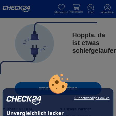
Skip to main content
Skip to main content
Warenkorb
Merkzettel
Chat
Anmelden
Hoppla, da
ist etwas
schiefgelaufe
erneut versuchen
Nur notwendige Cookies
Über CHECK24
Unsere Partner
Unvergleichlich lecker