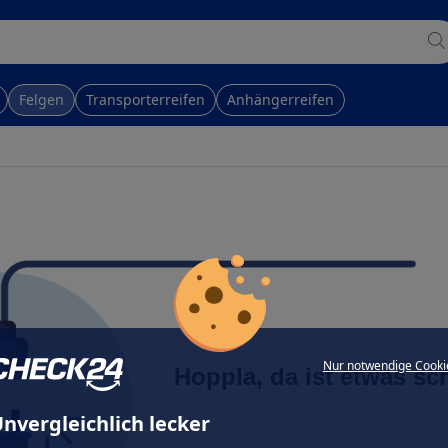
Felgen
Transporterreifen
Anhängerreifen
Nur notwendige Cooki
Hoppla, da ist etwas sc
nvergleichlich lecker