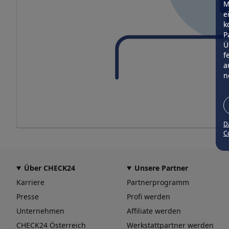
M
e
k
P
Ü
f
a
n
D
Co
Über CHECK24
Unsere Partner
Karriere
Partnerprogramm
Presse
Profi werden
Unternehmen
Affiliate werden
CHECK24 Österreich
Werkstattpartner werden