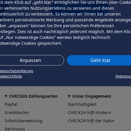
it dem Klick auf „geht klar” ermöglichen Sie uns Ihnen über Cooki
in verbessertes Nutzungserlebnis zu servieren und dieses
erneut versuchen
ontinuierlich zu verbessern. So können wir Ihnen bei unseren
artnern personalisierte Werbung und passende Angebote anzeige
ber „anpassen” können Sie Ihre persönlichen Präferenzen
estlegen. Dies ist auch nachträglich jederzeit möglich. Mit dem Kli
uf „Nur notwendige Cookies” werden lediglich technisch
otwendige Cookies gespeichert.
Anpassen
Geht klar
atenschutzerklärung
okierichtlinie
Impress
CHECK24 Zahlungsarten
Unser Engagement
PayPal
Nachhaltigkeit
Kreditkarten
CHECK24
hilft
Kindern
Sofortüberweisung
CHECK24
hilft
der Natur
Rechnung