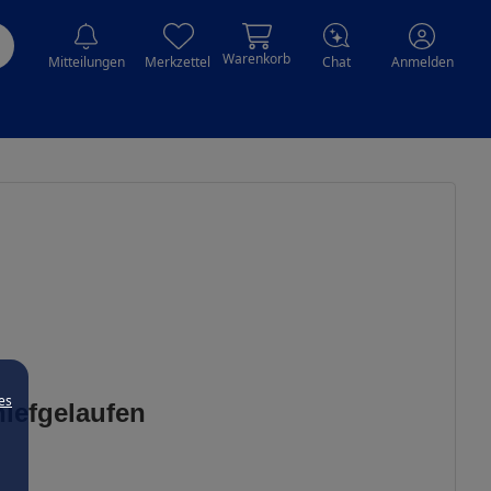
Warenkorb
Mitteilungen
Merkzettel
Chat
Anmelden
es
hiefgelaufen