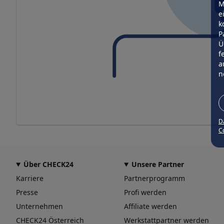
M
e
k
P
Ü
f
a
n
D
Co
Über CHECK24
Unsere Partner
Karriere
Partnerprogramm
Presse
Profi werden
Unternehmen
Affiliate werden
CHECK24 Österreich
Werkstattpartner werden