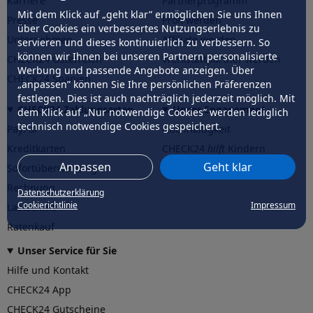
Karriere
Partnerprogramm
Mit dem Klick auf „geht klar” ermöglichen Sie uns Ihnen
Presse
Profi werden
über Cookies ein verbessertes Nutzungserlebnis zu
Unternehmen
Affiliate werden
servieren und dieses kontinuierlich zu verbessern. So
können wir Ihnen bei unseren Partnern personalisierte
CHECK24 Österreich
Werkstattpartner werden
Werbung und passende Angebote anzeigen. Über
CHECK24 Spanien
„anpassen” können Sie Ihre persönlichen Präferenzen
festlegen. Dies ist auch nachträglich jederzeit möglich. Mit
CHECK24 Zahlungsarten
Unser Engagement
dem Klick auf „Nur notwendige Cookies” werden lediglich
technisch notwendige Cookies gespeichert.
PayPal
Nachhaltigkeit
Kreditkarten
CHECK24
hilft
Kindern
Anpassen
Geht klar
Sofortüberweisung
CHECK24
hilft
der Natur
Rechnung
Datenschutzerklärung
Cookierichtlinie
Impressum
Lastschrift
Ratenkauf
Unser Service für Sie
Hilfe und Kontakt
CHECK24 App
CHECK24 Gutscheine