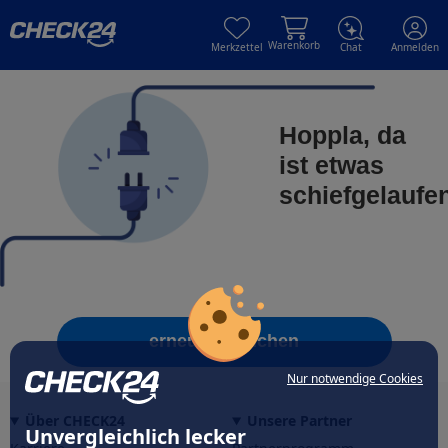
Skip to main content
Skip to main content
Warenkorb
Merkzettel
Chat
Anmelden
Hoppla, da
ist etwas
schiefgelaufe
erneut versuchen
Nur notwendige Cookies
Über CHECK24
Unsere Partner
Unvergleichlich lecker