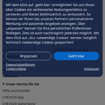
Karriere
Partnerprogramm
Mit dem Klick auf „geht klar” ermöglichen Sie uns Ihnen
Presse
Profi werden
über Cookies ein verbessertes Nutzungserlebnis zu
Unternehmen
Affiliate werden
servieren und dieses kontinuierlich zu verbessern. So
können wir Ihnen bei unseren Partnern personalisierte
CHECK24 Österreich
Werkstattpartner werden
Werbung und passende Angebote anzeigen. Über
CHECK24 Spanien
„anpassen” können Sie Ihre persönlichen Präferenzen
festlegen. Dies ist auch nachträglich jederzeit möglich. Mit
CHECK24 Zahlungsarten
Unser Engagement
dem Klick auf „Nur notwendige Cookies” werden lediglich
technisch notwendige Cookies gespeichert.
PayPal
Nachhaltigkeit
Kreditkarten
CHECK24
hilft
Kindern
Anpassen
Geht klar
Sofortüberweisung
CHECK24
hilft
der Natur
Rechnung
Datenschutzerklärung
Cookierichtlinie
Impressum
Lastschrift
Ratenkauf
Unser Service für Sie
Hilfe und Kontakt
CHECK24 App
CHECK24 Gutscheine