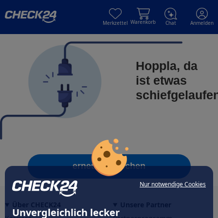
Skip to main content
Skip to main content
Warenkorb
Merkzettel
Chat
Anmelden
Hoppla, da
ist etwas
schiefgelaufe
erneut versuchen
Nur notwendige Cookies
Über CHECK24
Unsere Partner
Unvergleichlich lecker