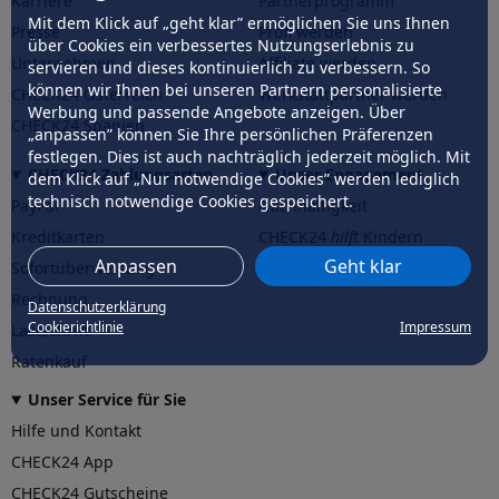
Karriere
Partnerprogramm
Mit dem Klick auf „geht klar” ermöglichen Sie uns Ihnen
Presse
Profi werden
über Cookies ein verbessertes Nutzungserlebnis zu
Unternehmen
Affiliate werden
servieren und dieses kontinuierlich zu verbessern. So
können wir Ihnen bei unseren Partnern personalisierte
CHECK24 Österreich
Werkstattpartner werden
Werbung und passende Angebote anzeigen. Über
CHECK24 Spanien
„anpassen” können Sie Ihre persönlichen Präferenzen
festlegen. Dies ist auch nachträglich jederzeit möglich. Mit
CHECK24 Zahlungsarten
Unser Engagement
dem Klick auf „Nur notwendige Cookies” werden lediglich
technisch notwendige Cookies gespeichert.
PayPal
Nachhaltigkeit
Kreditkarten
CHECK24
hilft
Kindern
Anpassen
Geht klar
Sofortüberweisung
CHECK24
hilft
der Natur
Rechnung
Datenschutzerklärung
Cookierichtlinie
Impressum
Lastschrift
Ratenkauf
Unser Service für Sie
Hilfe und Kontakt
CHECK24 App
CHECK24 Gutscheine