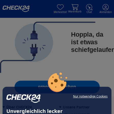
Skip to main content
Skip to main content
Warenkorb
Merkzettel
Chat
Anmelden
Hoppla, da
ist etwas
schiefgelaufe
erneut versuchen
Nur notwendige Cookies
Über CHECK24
Unsere Partner
Unvergleichlich lecker