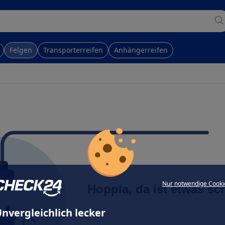
Felgen
Transporterreifen
Anhängerreifen
Nur notwendige Cooki
Hoppla, da ist etwas sc
nvergleichlich lecker