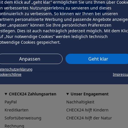
it dem Klick auf „geht klar” ermöglichen Sie uns Ihnen über Cooki
in verbessertes Nutzungserlebnis zu servieren und dieses
erneut versuchen
ontinuierlich zu verbessern. So können wir Ihnen bei unseren
artnern personalisierte Werbung und passende Angebote anzeige
ber „anpassen” können Sie Ihre persönlichen Präferenzen
estlegen. Dies ist auch nachträglich jederzeit möglich. Mit dem Kli
uf „Nur notwendige Cookies” werden lediglich technisch
otwendige Cookies gespeichert.
Anpassen
Geht klar
atenschutzerklärung
okierichtlinie
Impress
CHECK24 Zahlungsarten
Unser Engagement
PayPal
Nachhaltigkeit
Kreditkarten
CHECK24
hilft
Kindern
Sofortüberweisung
CHECK24
hilft
der Natur
Rechnung