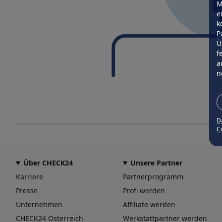
M
e
k
P
Ü
f
a
n
D
Co
Über CHECK24
Unsere Partner
Karriere
Partnerprogramm
Presse
Profi werden
Unternehmen
Affiliate werden
CHECK24 Österreich
Werkstattpartner werden