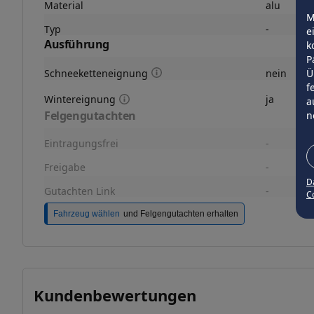
Material
alu
M
Typ
-
e
Ausführung
k
P
Ü
Schneeketteneignung
nein
f
Wintereignung
ja
a
Felgengutachten
n
Eintragungsfrei
-
Freigabe
-
D
Gutachten Link
-
Co
Fahrzeug wählen
und Felgengutachten erhalten
Kundenbewertungen