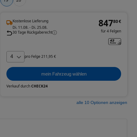
847
Kostenlose Lieferung
80
€
Di. 11.08. - Di. 25.08.
für 4 Felgen
30 Tage Rückgaberecht
4
pro
Felge
211
,
95
€
mein Fahrzeug wählen
Verkauf durch
CHECK24
alle
10
Optionen anzeigen