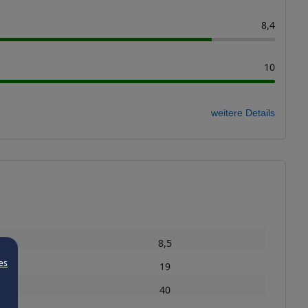
8,4
10
weitere Details
8,5
es
19
40