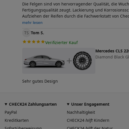
Die Felgen sind von hervorragender Qualität, die Wuch
Fertigungsqualität zeugt. Lackierung und Korrosionss
Aufziehen der Reifen durch die Fachwerkstatt von Chec
ganz zufrieden!
mehr lesen
TS
Tom S.
Verifizierter Kauf
Mercedes CLS 22
Diamond Black Glo
+
Sehr gutes Design
CHECK24 Zahlungsarten
Unser Engagement
PayPal
Nachhaltigkeit
Kreditkarten
CHECK24
hilft
Kindern
Sofortüberweisung
CHECK24
hilft
der Natur