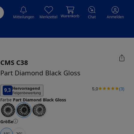
Warenkorb
Mitteilungen
Merkzettel
Chat
Anmelden
CMS
C38
Part Diamond Black Gloss
Hervorragend
5,0
(
3
)
9,3
Felgenbewertung
Farbe
Part Diamond Black Gloss
Größe
19
"
20
"