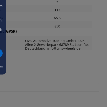
5
es
)
112
m)
66,5
n.
850
ck
it (GPSR)
CMS Automotive Trading GmbH, SAP-
Allee 2 Gewerbepark 68789 St. Leon-Rot
Deutschland, info@cms-wheels.de
um