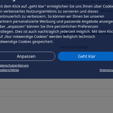
Lochkreis (Anzahl der Löcher)
it dem Klick auf „geht klar” ermöglichen Sie uns Ihnen über Cooki
Lochkreis-Durchmesser (in mm
in verbessertes Nutzungserlebnis zu servieren und dieses
ontinuierlich zu verbessern. So können wir Ihnen bei unseren
Mittenloch-Durchmesser (in m
artnern personalisierte Werbung und passende Angebote anzeige
ber „anpassen” können Sie Ihre persönlichen Präferenzen
Traglast (in kg)
estlegen. Dies ist auch nachträglich jederzeit möglich. Mit dem Kli
Allgemeine Produktsicherhe
uf „Nur notwendige Cookies” werden lediglich technisch
otwendige Cookies gespeichert.
Herstellerkontakt
Anpassen
Geht klar
atenschutzerklärung
okierichtlinie
Impress