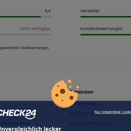
9,4
Hersteller
nicht verfügbar
Kundenbewertungen
 gewichteten Teilbewertungen.
Dimension
Breite (in Zoll)
Nur notwendige Cooki
Größe (in Zoll)
ond Black Gloss
Einpresstiefe (in mm)
nvergleichlich lecker