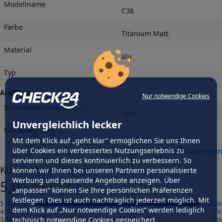
Modellname
C38
Farbe
Titanium Matt
Material
alu
Typ
-
Ausführung
Nur notwendige Cookies
Schneeketteneignung
nein
Unvergleichlich lecker
Wintereignung
ja
Mit dem Klick auf „geht klar” ermöglichen Sie uns Ihnen
Felgengutachten
über Cookies ein verbessertes Nutzungserlebnis zu
mehr anzeigen
servieren und dieses kontinuierlich zu verbessern. So
Eintragungsfrei
Kundenbewertungen
können wir Ihnen bei unseren Partnern personalisierte
-
Werbung und passende Angebote anzeigen. Über
5,0
/5
(
3
)
Freigabe
„anpassen” können Sie Ihre persönlichen Präferenzen
-
festlegen. Dies ist auch nachträglich jederzeit möglich. Mit
5 Sterne
100
%
dem Klick auf „Nur notwendige Cookies” werden lediglich
Gutachten Link
4 Sterne
0
%
-
3 Sterne
0
%
technisch notwendige Cookies gespeichert.