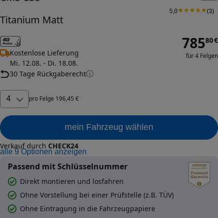
5,0
(
3
)
Titanium Matt
785
80
€
Kostenlose Lieferung
für 4 Felgen
Mi. 12.08. - Di. 18.08.
30 Tage Rückgaberecht
4
pro
Felge
196
,
45
€
mein Fahrzeug wählen
Verkauf durch
CHECK24
alle
9
Optionen anzeigen
Passend mit Schlüsselnummer
Direkt montieren und losfahren
Ohne Vorstellung bei einer Prüfstelle (z.B. TÜV)
Ohne Eintragung in die Fahrzeugpapiere