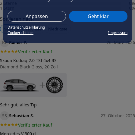
2 Sterne
0
%
1 Stern
0
%
Fahrzeug wählen
und Felgengutachten erhalten
Anpassen
Geht klar
Sortieren nach
Dimension
Datenschutzerklärung
Breite (in Zoll)
Neueste
Höchste
Niedrigste
8,5
Cookierichtlinie
Impressum
RP
Größe (in Zoll)
Rainer P.
26. März 2026
20
Verifizierter Kauf
Einpresstiefe (in mm)
35,5
Skoda Kodiaq 2.0 TSI 4x4 RS
Diamond Black Gloss, 20 Zoll
Lochkreis (Anzahl der Löcher)
5
+
Lochkreis-Durchmesser (in mm)
112
Mittenloch-Durchmesser (in
66,5
mm)
Sehr gut, alles Tip
Traglast (in kg)
SS
Sebastian S.
27. Oktober 2025
850
Allgemeine Produktsicherheit
Verifizierter Kauf
(GPSR)
Mercedes V 300 d