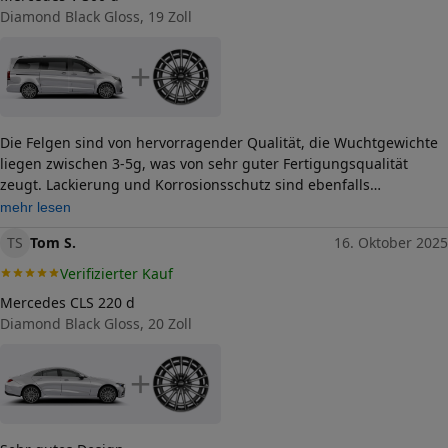
Herstellerkontakt
Diamond Black Gloss, 19 Zoll
CMS Automotive Trading
GmbH, SAP-Allee 2
Gewerbepark 68789 St.
Leon-Rot Deutschland,
+
info@cms-wheels.de
Die Felgen sind von hervorragender Qualität, die Wuchtgewichte
liegen zwischen 3-5g, was von sehr guter Fertigungsqualität
zeugt. Lackierung und Korrosionsschutz sind ebenfalls
hervorragend - auch beim Aufziehen der Reifen durch die
mehr lesen
Fachwerkstatt von Check24 gab es keinerlei Beschädigungen! Ich
TS
Tom S.
16. Oktober 2025
bin voll und ganz zufrieden!
Verifizierter Kauf
Mercedes CLS 220 d
Diamond Black Gloss, 20 Zoll
+