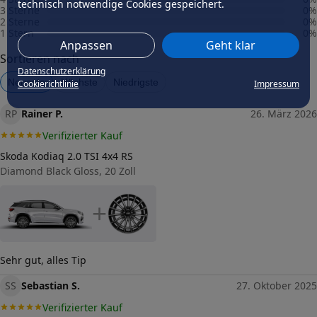
technisch notwendige Cookies gespeichert.
-
3 Sterne
0
%
2 Sterne
0
%
1 Stern
0
%
Fahrzeug wählen
und Felgengutachten erhalten
Anpassen
Geht klar
Sortieren nach
Dimension
Datenschutzerklärung
Breite (in Zoll)
Neueste
Höchste
Niedrigste
Cookierichtlinie
Impressum
8,5
RP
Größe (in Zoll)
Rainer P.
26. März 2026
20
Verifizierter Kauf
Einpresstiefe (in mm)
40,5
Skoda Kodiaq 2.0 TSI 4x4 RS
Diamond Black Gloss, 20 Zoll
Lochkreis (Anzahl der Löcher)
5
+
Lochkreis-Durchmesser (in mm)
120
Mittenloch-Durchmesser (in
63,4
mm)
Sehr gut, alles Tip
Traglast (in kg)
SS
Sebastian S.
27. Oktober 2025
850
Allgemeine Produktsicherheit
Verifizierter Kauf