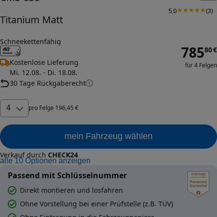
5,0
(
3
)
Titanium Matt
Schneekettenfähig
785
80
€
Kostenlose Lieferung
für 4 Felgen
Mi. 12.08. - Di. 18.08.
30 Tage Rückgaberecht
4
pro
Felge
196
,
45
€
mein Fahrzeug wählen
Verkauf durch
CHECK24
alle
10
Optionen anzeigen
Passend mit Schlüsselnummer
Direkt montieren und losfahren
Ohne Vorstellung bei einer Prüfstelle (z.B. TÜV)