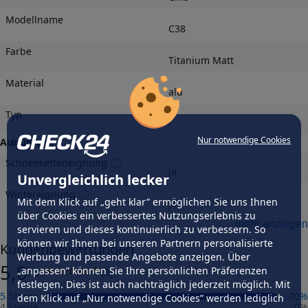
Modellname
C38
Farbe
Titanium Matt
Material
alu
Typ
-
Nur notwendige Cookies
Ausführung
Schneeketteneignung
ja
Unvergleichlich lecker
Wintereignung
Mit dem Klick auf „geht klar” ermöglichen Sie uns Ihnen
ja
über Cookies ein verbessertes Nutzungserlebnis zu
Felgengutachten
mehr anzeigen
servieren und dieses kontinuierlich zu verbessern. So
Eintragungsfrei
können wir Ihnen bei unseren Partnern personalisierte
Kundenbewertungen
-
Werbung und passende Angebote anzeigen. Über
5,0
„anpassen” können Sie Ihre persönlichen Präferenzen
/5
(
3
)
Freigabe
-
festlegen. Dies ist auch nachträglich jederzeit möglich. Mit
5 Sterne
100
%
dem Klick auf „Nur notwendige Cookies” werden lediglich
Gutachten Link
4 Sterne
0
%