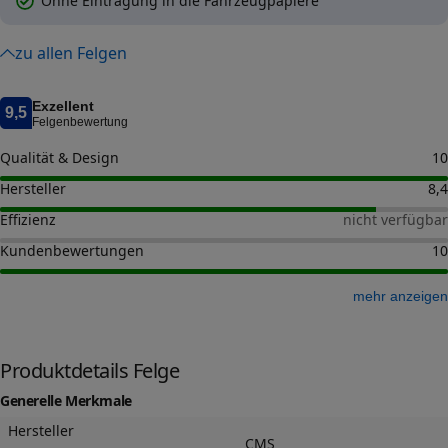
Ohne Eintragung in die Fahrzeugpapiere
zu allen Felgen
Exzellent
9,5
Felgenbewertung
Qualität & Design
10
Hersteller
8,4
Effizienz
nicht verfügbar
Kundenbewertungen
10
mehr anzeigen
Produktdetails Felge
Generelle Merkmale
Hersteller
CMS