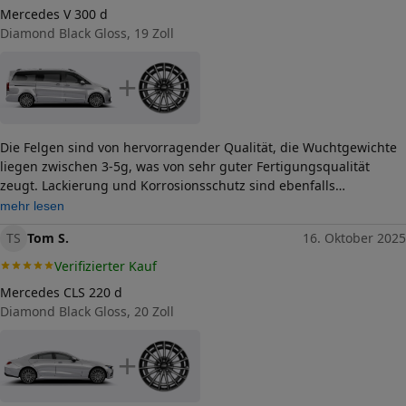
(GPSR)
Mercedes V 300 d
Herstellerkontakt
Diamond Black Gloss, 19 Zoll
CMS Automotive Trading
GmbH, SAP-Allee 2
Gewerbepark 68789 St.
Leon-Rot Deutschland,
+
info@cms-wheels.de
Die Felgen sind von hervorragender Qualität, die Wuchtgewichte
liegen zwischen 3-5g, was von sehr guter Fertigungsqualität
zeugt. Lackierung und Korrosionsschutz sind ebenfalls
hervorragend - auch beim Aufziehen der Reifen durch die
mehr lesen
Fachwerkstatt von Check24 gab es keinerlei Beschädigungen! Ich
TS
Tom S.
16. Oktober 2025
bin voll und ganz zufrieden!
Verifizierter Kauf
Mercedes CLS 220 d
Diamond Black Gloss, 20 Zoll
+