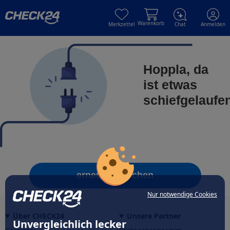
Skip to main content
Skip to main content
Warenkorb
Merkzettel
Chat
Anmelden
Hoppla, da
ist etwas
schiefgelaufe
erneut versuchen
Nur notwendige Cookies
Über CHECK24
Unsere Partner
Unvergleichlich lecker