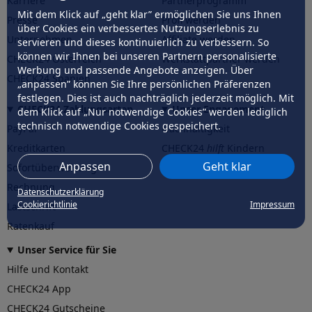
Karriere
Partnerprogramm
Mit dem Klick auf „geht klar” ermöglichen Sie uns Ihnen
Presse
Profi werden
über Cookies ein verbessertes Nutzungserlebnis zu
Unternehmen
Affiliate werden
servieren und dieses kontinuierlich zu verbessern. So
können wir Ihnen bei unseren Partnern personalisierte
CHECK24 Österreich
Werkstattpartner werden
Werbung und passende Angebote anzeigen. Über
CHECK24 Spanien
„anpassen” können Sie Ihre persönlichen Präferenzen
festlegen. Dies ist auch nachträglich jederzeit möglich. Mit
CHECK24 Zahlungsarten
Unser Engagement
dem Klick auf „Nur notwendige Cookies” werden lediglich
technisch notwendige Cookies gespeichert.
PayPal
Nachhaltigkeit
Kreditkarten
CHECK24
hilft
Kindern
Anpassen
Geht klar
Sofortüberweisung
CHECK24
hilft
der Natur
Rechnung
Datenschutzerklärung
Cookierichtlinie
Impressum
Lastschrift
Ratenkauf
Unser Service für Sie
Hilfe und Kontakt
CHECK24 App
CHECK24 Gutscheine