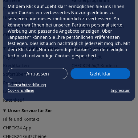
Karriere
Partnerprogramm
Mit dem Klick auf „geht klar” ermöglichen Sie uns Ihnen
Presse
Profi werden
über Cookies ein verbessertes Nutzungserlebnis zu
Unternehmen
Affiliate werden
servieren und dieses kontinuierlich zu verbessern. So
können wir Ihnen bei unseren Partnern personalisierte
CHECK24 Österreich
Werkstattpartner werden
Werbung und passende Angebote anzeigen. Über
CHECK24 Spanien
„anpassen” können Sie Ihre persönlichen Präferenzen
festlegen. Dies ist auch nachträglich jederzeit möglich. Mit
CHECK24 Zahlungsarten
Unser Engagement
dem Klick auf „Nur notwendige Cookies” werden lediglich
technisch notwendige Cookies gespeichert.
PayPal
Nachhaltigkeit
Kreditkarten
CHECK24
hilft
Kindern
Anpassen
Geht klar
Sofortüberweisung
CHECK24
hilft
der Natur
Rechnung
Datenschutzerklärung
Cookierichtlinie
Impressum
Lastschrift
Ratenkauf
Unser Service für Sie
Hilfe und Kontakt
CHECK24 App
CHECK24 Gutscheine