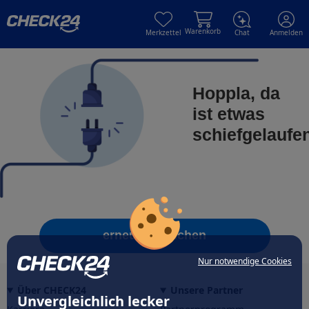
Skip to main content
Skip to main content
Warenkorb
Merkzettel
Chat
Anmelden
Hoppla, da
ist etwas
schiefgelaufe
erneut versuchen
Nur notwendige Cookies
Über CHECK24
Unsere Partner
Unvergleichlich lecker