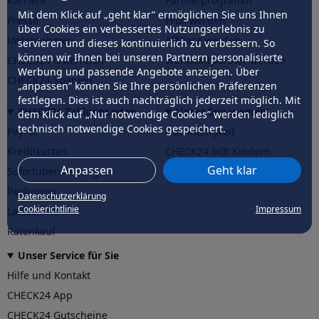
Karriere
Partnerprogramm
Mit dem Klick auf „geht klar” ermöglichen Sie uns Ihnen
Presse
Profi werden
über Cookies ein verbessertes Nutzungserlebnis zu
Unternehmen
Affiliate werden
servieren und dieses kontinuierlich zu verbessern. So
können wir Ihnen bei unseren Partnern personalisierte
CHECK24 Österreich
Werkstattpartner werden
Werbung und passende Angebote anzeigen. Über
CHECK24 Spanien
„anpassen” können Sie Ihre persönlichen Präferenzen
festlegen. Dies ist auch nachträglich jederzeit möglich. Mit
CHECK24 Zahlungsarten
Unser Engagement
dem Klick auf „Nur notwendige Cookies” werden lediglich
technisch notwendige Cookies gespeichert.
PayPal
Nachhaltigkeit
Kreditkarten
CHECK24
hilft
Kindern
Anpassen
Geht klar
Sofortüberweisung
CHECK24
hilft
der Natur
Rechnung
Datenschutzerklärung
Cookierichtlinie
Impressum
Lastschrift
Ratenkauf
Unser Service für Sie
Hilfe und Kontakt
CHECK24 App
CHECK24 Gutscheine