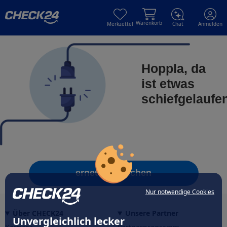
Skip to main content
Skip to main content
Warenkorb
Merkzettel
Chat
Anmelden
Hoppla, da
ist etwas
schiefgelaufe
erneut versuchen
Nur notwendige Cookies
Über CHECK24
Unsere Partner
Unvergleichlich lecker