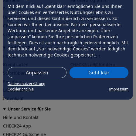
Karriere
Partnerprogramm
Mit dem Klick auf „geht klar” ermöglichen Sie uns Ihnen
Presse
Profi werden
über Cookies ein verbessertes Nutzungserlebnis zu
Unternehmen
Affiliate werden
servieren und dieses kontinuierlich zu verbessern. So
können wir Ihnen bei unseren Partnern personalisierte
CHECK24 Österreich
Werkstattpartner werden
Werbung und passende Angebote anzeigen. Über
CHECK24 Spanien
„anpassen” können Sie Ihre persönlichen Präferenzen
festlegen. Dies ist auch nachträglich jederzeit möglich. Mit
CHECK24 Zahlungsarten
Unser Engagement
dem Klick auf „Nur notwendige Cookies” werden lediglich
technisch notwendige Cookies gespeichert.
PayPal
Nachhaltigkeit
Kreditkarten
CHECK24
hilft
Kindern
Anpassen
Geht klar
Sofortüberweisung
CHECK24
hilft
der Natur
Rechnung
Datenschutzerklärung
Cookierichtlinie
Impressum
Lastschrift
Ratenkauf
Unser Service für Sie
Hilfe und Kontakt
CHECK24 App
CHECK24 Gutscheine