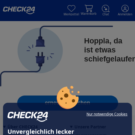
Skip to main content
Skip to main content
Warenkorb
Merkzettel
Chat
Anmelden
Hoppla, da
ist etwas
schiefgelaufe
erneut versuchen
Nur notwendige Cookies
Über CHECK24
Unsere Partner
Unvergleichlich lecker