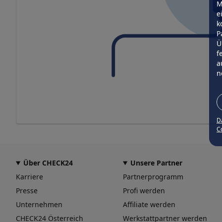
M
e
k
P
Ü
f
a
n
D
Co
Über CHECK24
Unsere Partner
Karriere
Partnerprogramm
Presse
Profi werden
Unternehmen
Affiliate werden
CHECK24 Österreich
Werkstattpartner werden