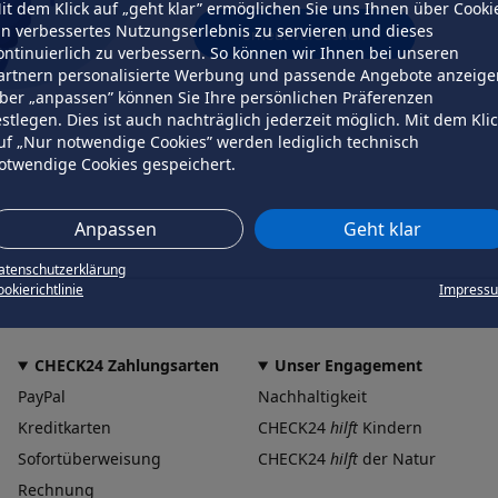
it dem Klick auf „geht klar” ermöglichen Sie uns Ihnen über Cooki
in verbessertes Nutzungserlebnis zu servieren und dieses
erneut versuchen
ontinuierlich zu verbessern. So können wir Ihnen bei unseren
artnern personalisierte Werbung und passende Angebote anzeige
ber „anpassen” können Sie Ihre persönlichen Präferenzen
estlegen. Dies ist auch nachträglich jederzeit möglich. Mit dem Kli
uf „Nur notwendige Cookies” werden lediglich technisch
otwendige Cookies gespeichert.
Anpassen
Geht klar
atenschutzerklärung
okierichtlinie
Impress
CHECK24 Zahlungsarten
Unser Engagement
PayPal
Nachhaltigkeit
Kreditkarten
CHECK24
hilft
Kindern
Sofortüberweisung
CHECK24
hilft
der Natur
Rechnung