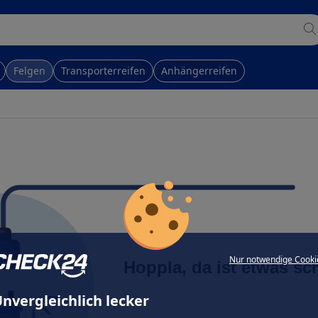
Felgen
Transporterreifen
Anhängerreifen
Nur notwendige Cooki
Hoppla, da ist etwas sc
nvergleichlich lecker