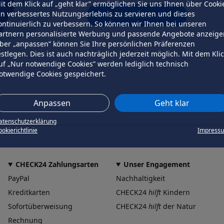
it dem Klick auf „geht klar” ermöglichen Sie uns Ihnen über Cooki
in verbessertes Nutzungserlebnis zu servieren und dieses
erneut versuchen
ontinuierlich zu verbessern. So können wir Ihnen bei unseren
artnern personalisierte Werbung und passende Angebote anzeige
ber „anpassen” können Sie Ihre persönlichen Präferenzen
estlegen. Dies ist auch nachträglich jederzeit möglich. Mit dem Kli
uf „Nur notwendige Cookies” werden lediglich technisch
otwendige Cookies gespeichert.
Anpassen
Geht klar
atenschutzerklärung
okierichtlinie
Impress
CHECK24 Zahlungsarten
Unser Engagement
PayPal
Nachhaltigkeit
Kreditkarten
CHECK24
hilft
Kindern
Sofortüberweisung
CHECK24
hilft
der Natur
Rechnung