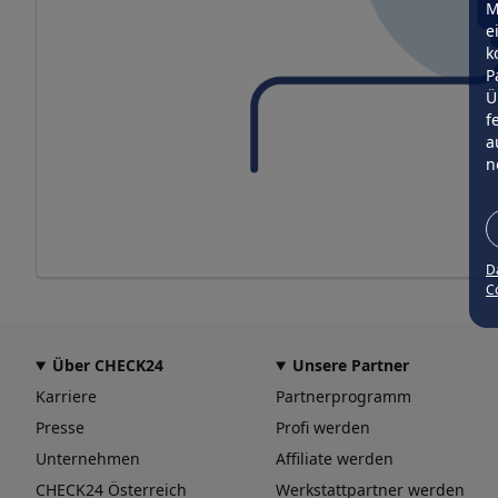
M
e
k
P
Ü
f
a
n
D
Co
Über CHECK24
Unsere Partner
Karriere
Partnerprogramm
Presse
Profi werden
Unternehmen
Affiliate werden
CHECK24 Österreich
Werkstattpartner werden