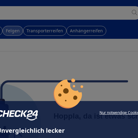
Felgen
Transporterreifen
Anhängerreifen
Nur notwendige Cooki
Hoppla, da ist etwas sc
nvergleichlich lecker