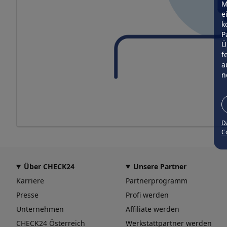
M
e
k
P
Ü
f
a
n
D
Co
Über CHECK24
Unsere Partner
Karriere
Partnerprogramm
Presse
Profi werden
Unternehmen
Affiliate werden
CHECK24 Österreich
Werkstattpartner werden