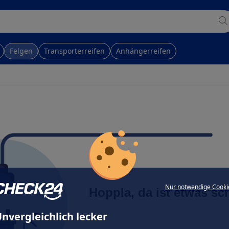
Felgen
Transporterreifen
Anhängerreifen
Nur notwendige Cooki
Hoppla, da ist etwas sc
nvergleichlich lecker