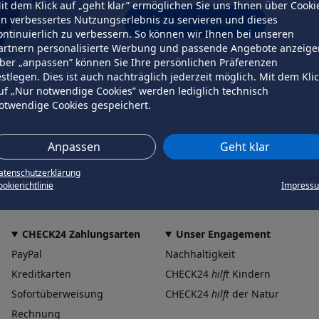
it dem Klick auf „geht klar” ermöglichen Sie uns Ihnen über Cooki
in verbessertes Nutzungserlebnis zu servieren und dieses
erneut versuchen
ontinuierlich zu verbessern. So können wir Ihnen bei unseren
artnern personalisierte Werbung und passende Angebote anzeige
ber „anpassen” können Sie Ihre persönlichen Präferenzen
estlegen. Dies ist auch nachträglich jederzeit möglich. Mit dem Kli
uf „Nur notwendige Cookies” werden lediglich technisch
otwendige Cookies gespeichert.
Anpassen
Geht klar
atenschutzerklärung
okierichtlinie
Impress
CHECK24 Zahlungsarten
Unser Engagement
PayPal
Nachhaltigkeit
Kreditkarten
CHECK24
hilft
Kindern
Sofortüberweisung
CHECK24
hilft
der Natur
Rechnung