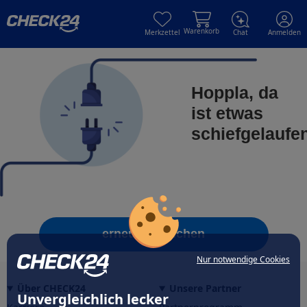
Skip to main content
Skip to main content
Warenkorb
Merkzettel
Chat
Anmelden
Hoppla, da
ist etwas
schiefgelaufe
erneut versuchen
Nur notwendige Cookies
Über CHECK24
Unsere Partner
Unvergleichlich lecker