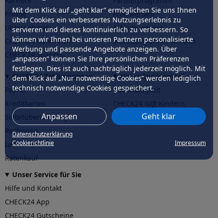
Karriere
Partnerprogramm
Mit dem Klick auf „geht klar” ermöglichen Sie uns Ihnen
Presse
Profi werden
über Cookies ein verbessertes Nutzungserlebnis zu
Unternehmen
Affiliate werden
servieren und dieses kontinuierlich zu verbessern. So
können wir Ihnen bei unseren Partnern personalisierte
CHECK24 Österreich
Werkstattpartner werden
Werbung und passende Angebote anzeigen. Über
CHECK24 Spanien
„anpassen” können Sie Ihre persönlichen Präferenzen
festlegen. Dies ist auch nachträglich jederzeit möglich. Mit
CHECK24 Zahlungsarten
Unser Engagement
dem Klick auf „Nur notwendige Cookies” werden lediglich
technisch notwendige Cookies gespeichert.
PayPal
Nachhaltigkeit
Kreditkarten
CHECK24
hilft
Kindern
Anpassen
Geht klar
Sofortüberweisung
CHECK24
hilft
der Natur
Rechnung
Datenschutzerklärung
Cookierichtlinie
Impressum
Lastschrift
Ratenkauf
Unser Service für Sie
Hilfe und Kontakt
CHECK24 App
CHECK24 Gutscheine