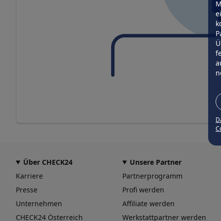
M
e
k
P
Ü
f
a
n
D
Co
Über CHECK24
Unsere Partner
Karriere
Partnerprogramm
Presse
Profi werden
Unternehmen
Affiliate werden
CHECK24 Österreich
Werkstattpartner werden