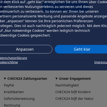
it dem Klick auf „geht klar” ermöglichen Sie uns Ihnen über Cooki
in verbessertes Nutzungserlebnis zu servieren und dieses
erneut versuchen
ontinuierlich zu verbessern. So können wir Ihnen bei unseren
artnern personalisierte Werbung und passende Angebote anzeige
ber „anpassen” können Sie Ihre persönlichen Präferenzen
estlegen. Dies ist auch nachträglich jederzeit möglich. Mit dem Kli
uf „Nur notwendige Cookies” werden lediglich technisch
otwendige Cookies gespeichert.
Anpassen
Geht klar
atenschutzerklärung
okierichtlinie
Impress
CHECK24 Zahlungsarten
Unser Engagement
PayPal
Nachhaltigkeit
Kreditkarten
CHECK24
hilft
Kindern
Sofortüberweisung
CHECK24
hilft
der Natur
Rechnung