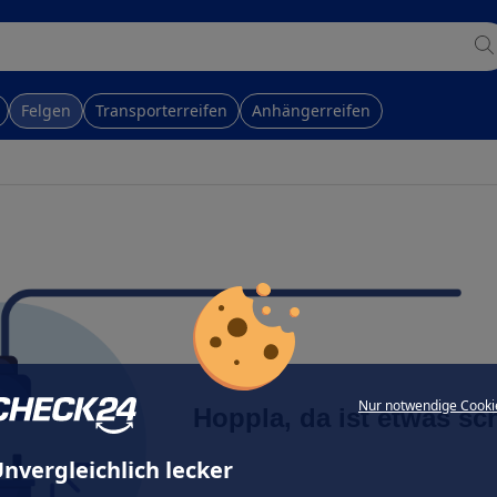
Felgen
Transporterreifen
Anhängerreifen
Nur notwendige Cooki
Hoppla, da ist etwas sc
nvergleichlich lecker