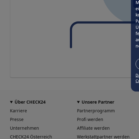
M
e
k
P
Ü
f
a
n
D
Co
Über CHECK24
Unsere Partner
Karriere
Partnerprogramm
Presse
Profi werden
Unternehmen
Affiliate werden
CHECK24 Österreich
Werkstattpartner werden