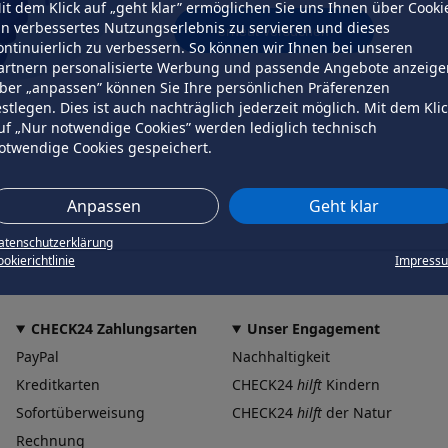
it dem Klick auf „geht klar” ermöglichen Sie uns Ihnen über Cooki
in verbessertes Nutzungserlebnis zu servieren und dieses
erneut versuchen
ontinuierlich zu verbessern. So können wir Ihnen bei unseren
artnern personalisierte Werbung und passende Angebote anzeige
ber „anpassen” können Sie Ihre persönlichen Präferenzen
estlegen. Dies ist auch nachträglich jederzeit möglich. Mit dem Kli
uf „Nur notwendige Cookies” werden lediglich technisch
otwendige Cookies gespeichert.
Anpassen
Geht klar
atenschutzerklärung
okierichtlinie
Impress
CHECK24 Zahlungsarten
Unser Engagement
PayPal
Nachhaltigkeit
Kreditkarten
CHECK24
hilft
Kindern
Sofortüberweisung
CHECK24
hilft
der Natur
Rechnung