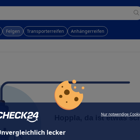
Felgen
Transporterreifen
Anhängerreifen
Nur notwendige Cooki
Hoppla, da ist etwas sc
nvergleichlich lecker