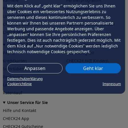
Karriere
Partnerprogramm
Mit dem Klick auf „geht klar” ermöglichen Sie uns Ihnen
Presse
Profi werden
über Cookies ein verbessertes Nutzungserlebnis zu
Unternehmen
Affiliate werden
servieren und dieses kontinuierlich zu verbessern. So
können wir Ihnen bei unseren Partnern personalisierte
CHECK24 Österreich
Werkstattpartner werden
Werbung und passende Angebote anzeigen. Über
CHECK24 Spanien
„anpassen” können Sie Ihre persönlichen Präferenzen
festlegen. Dies ist auch nachträglich jederzeit möglich. Mit
CHECK24 Zahlungsarten
Unser Engagement
dem Klick auf „Nur notwendige Cookies” werden lediglich
technisch notwendige Cookies gespeichert.
PayPal
Nachhaltigkeit
Kreditkarten
CHECK24
hilft
Kindern
Anpassen
Geht klar
Sofortüberweisung
CHECK24
hilft
der Natur
Rechnung
Datenschutzerklärung
Cookierichtlinie
Impressum
Lastschrift
Ratenkauf
Unser Service für Sie
Hilfe und Kontakt
CHECK24 App
CHECK24 Gutscheine