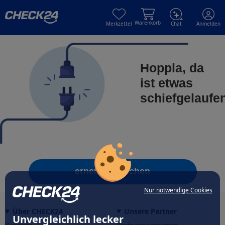
Skip to main content
Skip to main content
Warenkorb
Merkzettel
Chat
Anmelden
Hoppla, da
ist etwas
schiefgelaufe
erneut versuchen
Nur notwendige Cookies
Über CHECK24
Unsere Partner
Unvergleichlich lecker