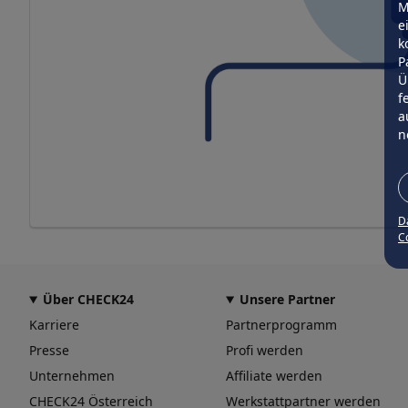
M
e
k
P
Ü
f
a
n
D
Co
Über CHECK24
Unsere Partner
Karriere
Partnerprogramm
Presse
Profi werden
Unternehmen
Affiliate werden
CHECK24 Österreich
Werkstattpartner werden