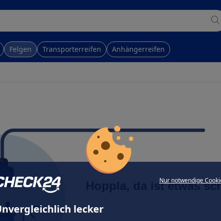
Felgen
Transporterreifen
Anhängerreifen
Nur notwendige Cooki
Hoppla, da ist etwas sc
nvergleichlich lecker