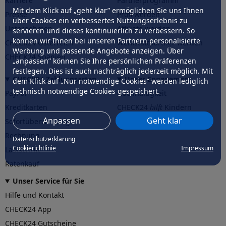
Karriere
Partnerprogramm
Mit dem Klick auf „geht klar” ermöglichen Sie uns Ihnen
Presse
Profi werden
über Cookies ein verbessertes Nutzungserlebnis zu
Unternehmen
Affiliate werden
servieren und dieses kontinuierlich zu verbessern. So
können wir Ihnen bei unseren Partnern personalisierte
CHECK24 Österreich
Werkstattpartner werden
Werbung und passende Angebote anzeigen. Über
CHECK24 Spanien
„anpassen” können Sie Ihre persönlichen Präferenzen
festlegen. Dies ist auch nachträglich jederzeit möglich. Mit
CHECK24 Zahlungsarten
Unser Engagement
dem Klick auf „Nur notwendige Cookies” werden lediglich
technisch notwendige Cookies gespeichert.
PayPal
Nachhaltigkeit
Kreditkarten
CHECK24
hilft
Kindern
Anpassen
Geht klar
Sofortüberweisung
CHECK24
hilft
der Natur
Rechnung
Datenschutzerklärung
Cookierichtlinie
Impressum
Lastschrift
Ratenkauf
Unser Service für Sie
Hilfe und Kontakt
CHECK24 App
CHECK24 Gutscheine