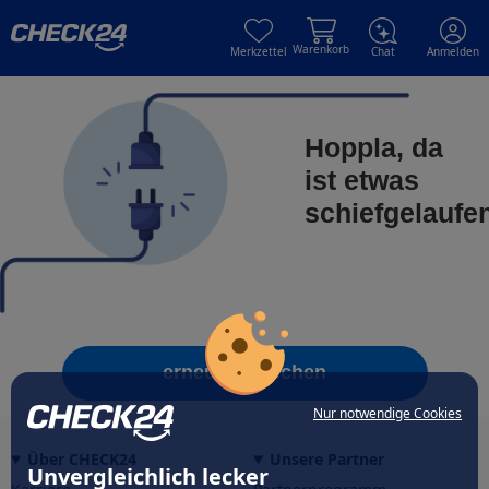
Skip to main content
Skip to main content
Warenkorb
Merkzettel
Chat
Anmelden
Hoppla, da
ist etwas
schiefgelaufe
erneut versuchen
Nur notwendige Cookies
Über CHECK24
Unsere Partner
Unvergleichlich lecker