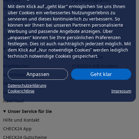
Karriere
Partnerprogramm
Mit dem Klick auf „geht klar” ermöglichen Sie uns Ihnen
Presse
Profi werden
über Cookies ein verbessertes Nutzungserlebnis zu
Unternehmen
Affiliate werden
servieren und dieses kontinuierlich zu verbessern. So
können wir Ihnen bei unseren Partnern personalisierte
CHECK24 Österreich
Werkstattpartner werden
Werbung und passende Angebote anzeigen. Über
CHECK24 Spanien
„anpassen” können Sie Ihre persönlichen Präferenzen
festlegen. Dies ist auch nachträglich jederzeit möglich. Mit
CHECK24 Zahlungsarten
Unser Engagement
dem Klick auf „Nur notwendige Cookies” werden lediglich
technisch notwendige Cookies gespeichert.
PayPal
Nachhaltigkeit
Kreditkarten
CHECK24
hilft
Kindern
Anpassen
Geht klar
Sofortüberweisung
CHECK24
hilft
der Natur
Rechnung
Datenschutzerklärung
Cookierichtlinie
Impressum
Lastschrift
Ratenkauf
Unser Service für Sie
Hilfe und Kontakt
CHECK24 App
CHECK24 Gutscheine