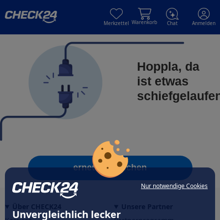
Skip to main content
Skip to main content
Warenkorb
Merkzettel
Chat
Anmelden
Hoppla, da
ist etwas
schiefgelaufe
erneut versuchen
Nur notwendige Cookies
Über CHECK24
Unsere Partner
Unvergleichlich lecker