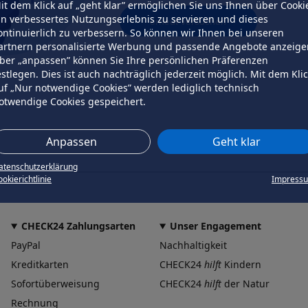
it dem Klick auf „geht klar” ermöglichen Sie uns Ihnen über Cooki
in verbessertes Nutzungserlebnis zu servieren und dieses
erneut versuchen
ontinuierlich zu verbessern. So können wir Ihnen bei unseren
artnern personalisierte Werbung und passende Angebote anzeige
ber „anpassen” können Sie Ihre persönlichen Präferenzen
estlegen. Dies ist auch nachträglich jederzeit möglich. Mit dem Kli
uf „Nur notwendige Cookies” werden lediglich technisch
otwendige Cookies gespeichert.
Anpassen
Geht klar
atenschutzerklärung
okierichtlinie
Impress
CHECK24 Zahlungsarten
Unser Engagement
PayPal
Nachhaltigkeit
Kreditkarten
CHECK24
hilft
Kindern
Sofortüberweisung
CHECK24
hilft
der Natur
Rechnung