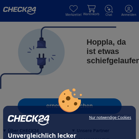
Skip to main content
Skip to main content
Warenkorb
Merkzettel
Chat
Anmelden
Hoppla, da
ist etwas
schiefgelaufe
erneut versuchen
Nur notwendige Cookies
Über CHECK24
Unsere Partner
Unvergleichlich lecker