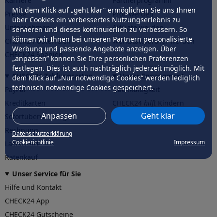
Karriere
Partnerprogramm
Mit dem Klick auf „geht klar” ermöglichen Sie uns Ihnen
Presse
Profi werden
über Cookies ein verbessertes Nutzungserlebnis zu
Unternehmen
Affiliate werden
servieren und dieses kontinuierlich zu verbessern. So
können wir Ihnen bei unseren Partnern personalisierte
CHECK24 Österreich
Werkstattpartner werden
Werbung und passende Angebote anzeigen. Über
CHECK24 Spanien
„anpassen” können Sie Ihre persönlichen Präferenzen
festlegen. Dies ist auch nachträglich jederzeit möglich. Mit
CHECK24 Zahlungsarten
Unser Engagement
dem Klick auf „Nur notwendige Cookies” werden lediglich
technisch notwendige Cookies gespeichert.
PayPal
Nachhaltigkeit
Kreditkarten
CHECK24
hilft
Kindern
Anpassen
Geht klar
Sofortüberweisung
CHECK24
hilft
der Natur
Rechnung
Datenschutzerklärung
Cookierichtlinie
Impressum
Lastschrift
Ratenkauf
Unser Service für Sie
Hilfe und Kontakt
CHECK24 App
CHECK24 Gutscheine