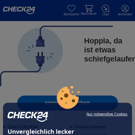
Skip to main content
Skip to main content
Warenkorb
Merkzettel
Chat
Anmelden
Hoppla, da
ist etwas
schiefgelaufe
erneut versuchen
Nur notwendige Cookies
Über CHECK24
Unsere Partner
Unvergleichlich lecker