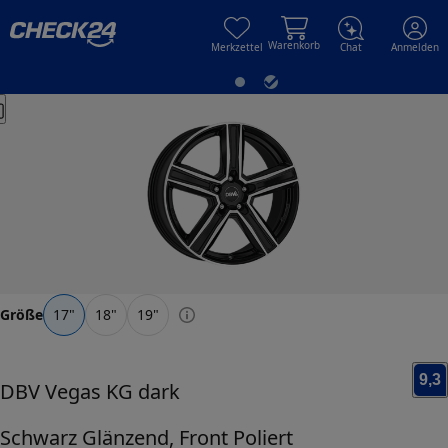
Skip to main content
Skip to main content
Warenkorb
Merkzettel
Chat
Anmelden
Größe
17
"
18
"
19
"
9,3
DBV
Vegas KG dark
Schwarz Glänzend, Front Poliert