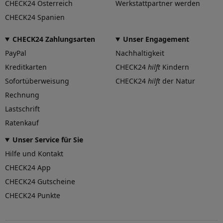
CHECK24 Österreich
Werkstattpartner werden
CHECK24 Spanien
Dimension
Breite (in Zoll)
7,5
CHECK24 Zahlungsarten
Unser Engagement
PayPal
Nachhaltigkeit
Größe (in Zoll)
17
Kreditkarten
CHECK24
hilft
Kindern
Einpresstiefe (in mm)
Sofortüberweisung
CHECK24
hilft
der Natur
50,5
Rechnung
Lochkreis (Anzahl der Löcher)
5
Lastschrift
Ratenkauf
Lochkreis-Durchmesser (in mm)
108
Unser Service für Sie
Mittenloch-Durchmesser (in
Hilfe und Kontakt
63,4
mm)
CHECK24 App
Traglast (in kg)
830
CHECK24 Gutscheine
Allgemeine Produktsicherheit
CHECK24 Punkte
(GPSR)
Herstellerkontakt
DBV Würzburg GmbH,