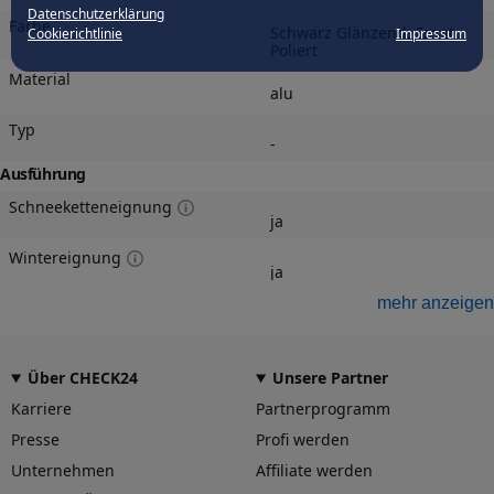
Datenschutzerklärung
Farbe
Schwarz Glänzend, Front
Cookierichtlinie
Impressum
Poliert
Material
alu
Typ
-
Ausführung
Schneeketteneignung
ja
Wintereignung
ja
Felgengutachten
mehr anzeigen
Eintragungsfrei
-
Über CHECK24
Unsere Partner
Freigabe
-
Karriere
Partnerprogramm
Gutachten Link
Presse
Profi werden
-
Unternehmen
Affiliate werden
Fahrzeug wählen
und Felgengutachten erhalten