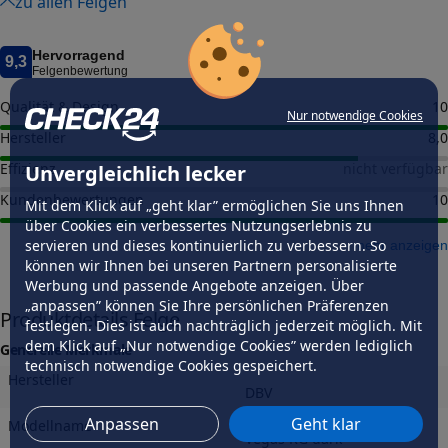
zu allen Felgen
Hervorragend
9,3
Felgenbewertung
Qualität & Design
10
Nur notwendige Cookies
Hersteller
8,0
Effizienz
nicht verfügbar
Unvergleichlich lecker
Kundenbewertungen
10
Mit dem Klick auf „geht klar” ermöglichen Sie uns Ihnen
über Cookies ein verbessertes Nutzungserlebnis zu
servieren und dieses kontinuierlich zu verbessern. So
mehr anzeigen
können wir Ihnen bei unseren Partnern personalisierte
Werbung und passende Angebote anzeigen. Über
„anpassen” können Sie Ihre persönlichen Präferenzen
Produktdetails Felge
festlegen. Dies ist auch nachträglich jederzeit möglich. Mit
dem Klick auf „Nur notwendige Cookies” werden lediglich
Generelle Merkmale
technisch notwendige Cookies gespeichert.
Hersteller
DBV
Anpassen
Geht klar
Modellname
Vegas KG dark