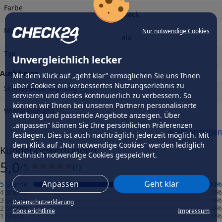
Farbe
Black
Material
Nur notwendige Cookies
alu
Typ
Unvergleichlich lecker
-
Ausführung
Mit dem Klick auf „geht klar” ermöglichen Sie uns Ihnen
über Cookies ein verbessertes Nutzungserlebnis zu
Schneeketteneignung
ja
servieren und dieses kontinuierlich zu verbessern. So
können wir Ihnen bei unseren Partnern personalisierte
Wintereignung
Werbung und passende Angebote anzeigen. Über
ja
„anpassen” können Sie Ihre persönlichen Präferenzen
Felgengutachten
mehr anzeigen
festlegen. Dies ist auch nachträglich jederzeit möglich. Mit
dem Klick auf „Nur notwendige Cookies” werden lediglich
Eintragungsfrei
Kundenbewertungen
-
technisch notwendige Cookies gespeichert.
5,0
/5
(
1
)
Freigabe
-
Anpassen
Geht klar
5 Sterne
100
%
Gutachten Link
4 Sterne
0
%
-
3 Sterne
0
%
Datenschutzerklärung
2 Sterne
0
%
Cookierichtlinie
Impressum
1 Stern
0
%
Fahrzeug wählen
und Felgengutachten erhalten