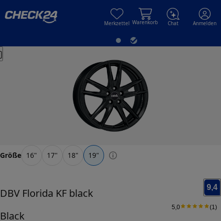
Skip to main content
Skip to main content
Warenkorb
Merkzettel
Chat
Anmelden
Größe
16
"
17
"
18
"
19
"
9,4
DBV
Florida KF black
5,0
(
1
)
Black