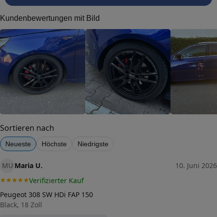
Dimension
Kundenbewertungen mit Bild
Breite (in Zoll)
8
Größe (in Zoll)
19
Einpresstiefe (in mm)
40
Lochkreis (Anzahl der Löcher)
5
Lochkreis-Durchmesser (in mm)
112
Sortieren nach
Mittenloch-Durchmesser (in
Neueste
Höchste
Niedrigste
57,1
mm)
Traglast (in kg)
MU
Maria U.
10. Juni 2026
810
Verifizierter Kauf
Allgemeine Produktsicherheit
(GPSR)
Peugeot 308 SW HDi FAP 150
Herstellerkontakt
Black, 18 Zoll
DBV Würzburg GmbH,
Paradiesstrasse 14b 97080