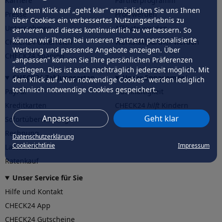
Karriere
Partnerprogramm
Mit dem Klick auf „geht klar” ermöglichen Sie uns Ihnen
Presse
Profi werden
über Cookies ein verbessertes Nutzungserlebnis zu
Unternehmen
Affiliate werden
servieren und dieses kontinuierlich zu verbessern. So
können wir Ihnen bei unseren Partnern personalisierte
CHECK24 Österreich
Werkstattpartner werden
Werbung und passende Angebote anzeigen. Über
CHECK24 Spanien
„anpassen” können Sie Ihre persönlichen Präferenzen
festlegen. Dies ist auch nachträglich jederzeit möglich. Mit
CHECK24 Zahlungsarten
Unser Engagement
dem Klick auf „Nur notwendige Cookies” werden lediglich
technisch notwendige Cookies gespeichert.
PayPal
Nachhaltigkeit
Kreditkarten
CHECK24
hilft
Kindern
Anpassen
Geht klar
Sofortüberweisung
CHECK24
hilft
der Natur
Rechnung
Datenschutzerklärung
Cookierichtlinie
Impressum
Lastschrift
Ratenkauf
Unser Service für Sie
Hilfe und Kontakt
CHECK24 App
CHECK24 Gutscheine