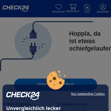
Skip to main content
Skip to main content
Warenkorb
Merkzettel
Chat
Anmelden
Hoppla, da
ist etwas
schiefgelaufe
erneut versuchen
Nur notwendige Cookies
Über CHECK24
Unsere Partner
Unvergleichlich lecker