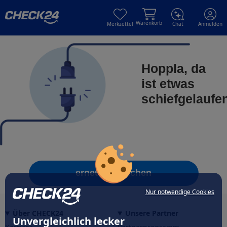
Skip to main content
Skip to main content
Warenkorb
Merkzettel
Chat
Anmelden
Hoppla, da
ist etwas
schiefgelaufe
erneut versuchen
Nur notwendige Cookies
Über CHECK24
Unsere Partner
Unvergleichlich lecker