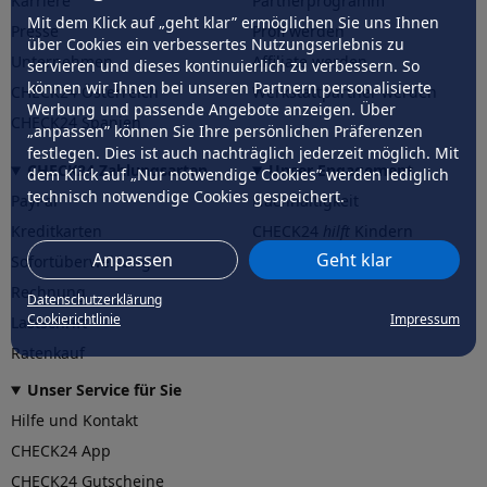
Karriere
Partnerprogramm
Mit dem Klick auf „geht klar” ermöglichen Sie uns Ihnen
Presse
Profi werden
über Cookies ein verbessertes Nutzungserlebnis zu
Unternehmen
Affiliate werden
servieren und dieses kontinuierlich zu verbessern. So
können wir Ihnen bei unseren Partnern personalisierte
CHECK24 Österreich
Werkstattpartner werden
Werbung und passende Angebote anzeigen. Über
CHECK24 Spanien
„anpassen” können Sie Ihre persönlichen Präferenzen
festlegen. Dies ist auch nachträglich jederzeit möglich. Mit
CHECK24 Zahlungsarten
Unser Engagement
dem Klick auf „Nur notwendige Cookies” werden lediglich
technisch notwendige Cookies gespeichert.
PayPal
Nachhaltigkeit
Kreditkarten
CHECK24
hilft
Kindern
Anpassen
Geht klar
Sofortüberweisung
CHECK24
hilft
der Natur
Rechnung
Datenschutzerklärung
Cookierichtlinie
Impressum
Lastschrift
Ratenkauf
Unser Service für Sie
Hilfe und Kontakt
CHECK24 App
CHECK24 Gutscheine