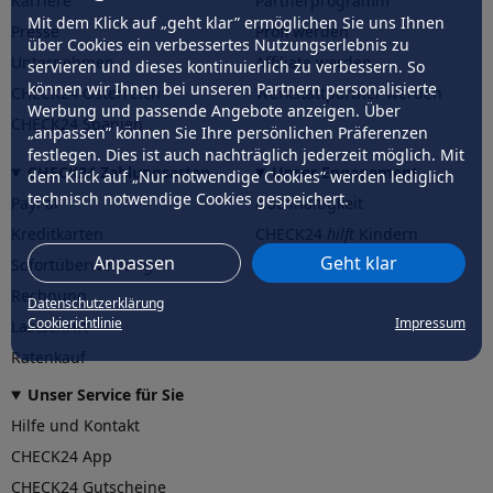
Karriere
Partnerprogramm
Mit dem Klick auf „geht klar” ermöglichen Sie uns Ihnen
Presse
Profi werden
über Cookies ein verbessertes Nutzungserlebnis zu
Unternehmen
Affiliate werden
servieren und dieses kontinuierlich zu verbessern. So
können wir Ihnen bei unseren Partnern personalisierte
CHECK24 Österreich
Werkstattpartner werden
Werbung und passende Angebote anzeigen. Über
CHECK24 Spanien
„anpassen” können Sie Ihre persönlichen Präferenzen
festlegen. Dies ist auch nachträglich jederzeit möglich. Mit
CHECK24 Zahlungsarten
Unser Engagement
dem Klick auf „Nur notwendige Cookies” werden lediglich
technisch notwendige Cookies gespeichert.
PayPal
Nachhaltigkeit
Kreditkarten
CHECK24
hilft
Kindern
Anpassen
Geht klar
Sofortüberweisung
CHECK24
hilft
der Natur
Rechnung
Datenschutzerklärung
Cookierichtlinie
Impressum
Lastschrift
Ratenkauf
Unser Service für Sie
Hilfe und Kontakt
CHECK24 App
CHECK24 Gutscheine