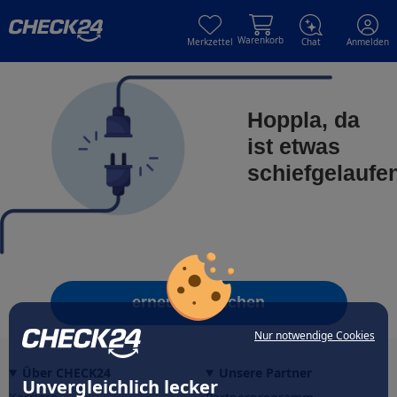
Skip to main content
Skip to main content
Warenkorb
Merkzettel
Chat
Anmelden
Hoppla, da
ist etwas
schiefgelaufe
erneut versuchen
Nur notwendige Cookies
Über CHECK24
Unsere Partner
Unvergleichlich lecker