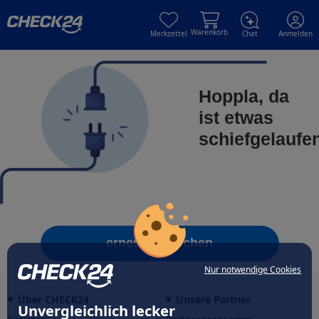
Skip to main content
Skip to main content
Warenkorb
Merkzettel
Chat
Anmelden
Hoppla, da
ist etwas
schiefgelaufe
erneut versuchen
Nur notwendige Cookies
Über CHECK24
Unsere Partner
Unvergleichlich lecker