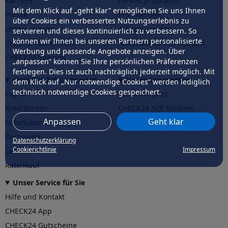
Karriere
Partnerprogramm
Mit dem Klick auf „geht klar” ermöglichen Sie uns Ihnen
Presse
Profi werden
über Cookies ein verbessertes Nutzungserlebnis zu
Unternehmen
Affiliate werden
servieren und dieses kontinuierlich zu verbessern. So
können wir Ihnen bei unseren Partnern personalisierte
CHECK24 Österreich
Werkstattpartner werden
Werbung und passende Angebote anzeigen. Über
CHECK24 Spanien
„anpassen” können Sie Ihre persönlichen Präferenzen
festlegen. Dies ist auch nachträglich jederzeit möglich. Mit
CHECK24 Zahlungsarten
Unser Engagement
dem Klick auf „Nur notwendige Cookies” werden lediglich
technisch notwendige Cookies gespeichert.
PayPal
Nachhaltigkeit
Kreditkarten
CHECK24
hilft
Kindern
Anpassen
Geht klar
Sofortüberweisung
CHECK24
hilft
der Natur
Rechnung
Datenschutzerklärung
Cookierichtlinie
Impressum
Lastschrift
Ratenkauf
Unser Service für Sie
Hilfe und Kontakt
CHECK24 App
CHECK24 Gutscheine