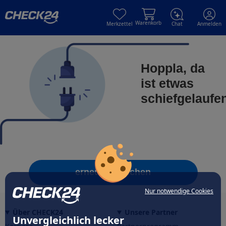
Skip to main content
Skip to main content
Warenkorb
Merkzettel
Chat
Anmelden
Hoppla, da
ist etwas
schiefgelaufe
erneut versuchen
Nur notwendige Cookies
Über CHECK24
Unsere Partner
Unvergleichlich lecker