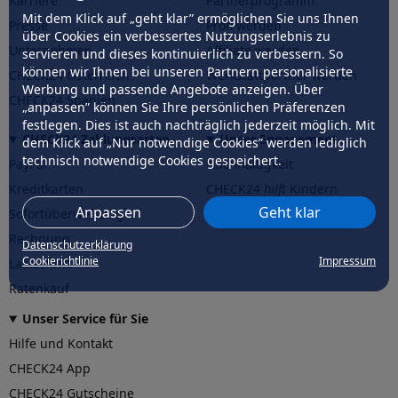
Karriere
Partnerprogramm
Mit dem Klick auf „geht klar” ermöglichen Sie uns Ihnen
Presse
Profi werden
über Cookies ein verbessertes Nutzungserlebnis zu
Unternehmen
Affiliate werden
servieren und dieses kontinuierlich zu verbessern. So
können wir Ihnen bei unseren Partnern personalisierte
CHECK24 Österreich
Werkstattpartner werden
Werbung und passende Angebote anzeigen. Über
CHECK24 Spanien
„anpassen” können Sie Ihre persönlichen Präferenzen
festlegen. Dies ist auch nachträglich jederzeit möglich. Mit
CHECK24 Zahlungsarten
Unser Engagement
dem Klick auf „Nur notwendige Cookies” werden lediglich
technisch notwendige Cookies gespeichert.
PayPal
Nachhaltigkeit
Kreditkarten
CHECK24
hilft
Kindern
Anpassen
Geht klar
Sofortüberweisung
CHECK24
hilft
der Natur
Rechnung
Datenschutzerklärung
Cookierichtlinie
Impressum
Lastschrift
Ratenkauf
Unser Service für Sie
Hilfe und Kontakt
CHECK24 App
CHECK24 Gutscheine