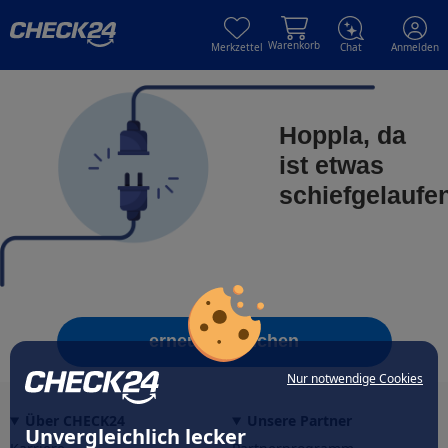
Skip to main content
Skip to main content
Warenkorb
Merkzettel
Chat
Anmelden
Hoppla, da
ist etwas
schiefgelaufe
erneut versuchen
Nur notwendige Cookies
Über CHECK24
Unsere Partner
Unvergleichlich lecker