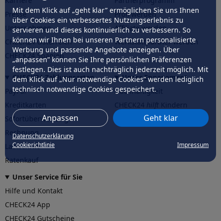
Karriere
Partnerprogramm
Mit dem Klick auf „geht klar” ermöglichen Sie uns Ihnen
Presse
Profi werden
über Cookies ein verbessertes Nutzungserlebnis zu
Unternehmen
Affiliate werden
servieren und dieses kontinuierlich zu verbessern. So
können wir Ihnen bei unseren Partnern personalisierte
CHECK24 Österreich
Werkstattpartner werden
Werbung und passende Angebote anzeigen. Über
CHECK24 Spanien
„anpassen” können Sie Ihre persönlichen Präferenzen
festlegen. Dies ist auch nachträglich jederzeit möglich. Mit
CHECK24 Zahlungsarten
Unser Engagement
dem Klick auf „Nur notwendige Cookies” werden lediglich
technisch notwendige Cookies gespeichert.
PayPal
Nachhaltigkeit
Kreditkarten
CHECK24
hilft
Kindern
Anpassen
Geht klar
Sofortüberweisung
CHECK24
hilft
der Natur
Rechnung
Datenschutzerklärung
Cookierichtlinie
Impressum
Lastschrift
Ratenkauf
Unser Service für Sie
Hilfe und Kontakt
CHECK24 App
CHECK24 Gutscheine