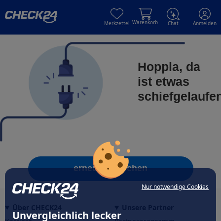
Skip to main content
Skip to main content
Warenkorb
Merkzettel
Chat
Anmelden
Hoppla, da
ist etwas
schiefgelaufe
erneut versuchen
Nur notwendige Cookies
Über CHECK24
Unsere Partner
Unvergleichlich lecker