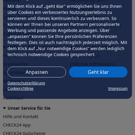
Karriere
Partnerprogramm
Mit dem Klick auf „geht klar” ermöglichen Sie uns Ihnen
Presse
Profi werden
über Cookies ein verbessertes Nutzungserlebnis zu
Unternehmen
Affiliate werden
servieren und dieses kontinuierlich zu verbessern. So
können wir Ihnen bei unseren Partnern personalisierte
CHECK24 Österreich
Werkstattpartner werden
Werbung und passende Angebote anzeigen. Über
CHECK24 Spanien
„anpassen” können Sie Ihre persönlichen Präferenzen
festlegen. Dies ist auch nachträglich jederzeit möglich. Mit
CHECK24 Zahlungsarten
Unser Engagement
dem Klick auf „Nur notwendige Cookies” werden lediglich
technisch notwendige Cookies gespeichert.
PayPal
Nachhaltigkeit
Kreditkarten
CHECK24
hilft
Kindern
Anpassen
Geht klar
Sofortüberweisung
CHECK24
hilft
der Natur
Rechnung
Datenschutzerklärung
Cookierichtlinie
Impressum
Lastschrift
Ratenkauf
Unser Service für Sie
Hilfe und Kontakt
CHECK24 App
CHECK24 Gutscheine