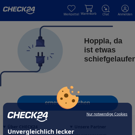
Skip to main content
Skip to main content
Warenkorb
Merkzettel
Chat
Anmelden
Hoppla, da
ist etwas
schiefgelaufe
erneut versuchen
Nur notwendige Cookies
Über CHECK24
Unsere Partner
Unvergleichlich lecker