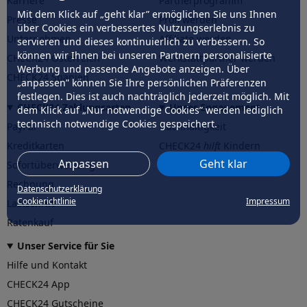
Karriere
Partnerprogramm
Mit dem Klick auf „geht klar” ermöglichen Sie uns Ihnen
Presse
Profi werden
über Cookies ein verbessertes Nutzungserlebnis zu
Unternehmen
Affiliate werden
servieren und dieses kontinuierlich zu verbessern. So
können wir Ihnen bei unseren Partnern personalisierte
CHECK24 Österreich
Werkstattpartner werden
Werbung und passende Angebote anzeigen. Über
CHECK24 Spanien
„anpassen” können Sie Ihre persönlichen Präferenzen
festlegen. Dies ist auch nachträglich jederzeit möglich. Mit
CHECK24 Zahlungsarten
Unser Engagement
dem Klick auf „Nur notwendige Cookies” werden lediglich
technisch notwendige Cookies gespeichert.
PayPal
Nachhaltigkeit
Kreditkarten
CHECK24
hilft
Kindern
Anpassen
Geht klar
Sofortüberweisung
CHECK24
hilft
der Natur
Rechnung
Datenschutzerklärung
Cookierichtlinie
Impressum
Lastschrift
Ratenkauf
Unser Service für Sie
Hilfe und Kontakt
CHECK24 App
CHECK24 Gutscheine