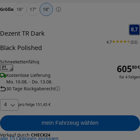
Größe
16
"
17
"
18
"
8,7
Dezent
TR Dark
4,7
(
11
)
Black Polished
Schneekettenfähig
605
80
€
Kostenlose Lieferung
für 4 Felgen
Mo. 10.08. - Do. 13.08.
30 Tage Rückgaberecht
4
pro
Felge
151
,
45
€
mein Fahrzeug wählen
Verkauf durch
CHECK24
alle
15
Optionen anzeigen