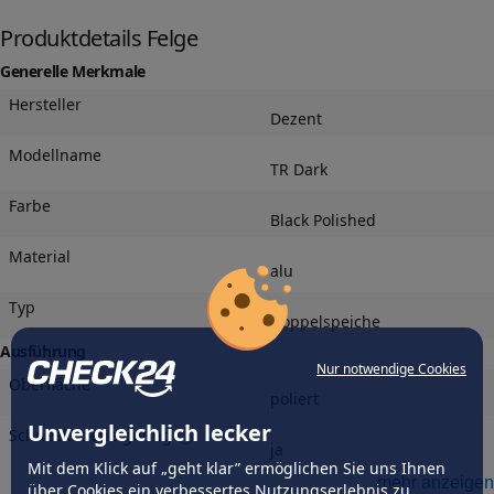
Produktdetails Felge
Generelle Merkmale
Hersteller
Dezent
Modellname
TR Dark
Farbe
Black Polished
Material
alu
Typ
Doppelspeiche
Ausführung
Nur notwendige Cookies
Oberfläche
poliert
Unvergleichlich lecker
Schneeketteneignung
ja
Mit dem Klick auf „geht klar” ermöglichen Sie uns Ihnen
mehr anzeigen
Wintereignung
über Cookies ein verbessertes Nutzungserlebnis zu