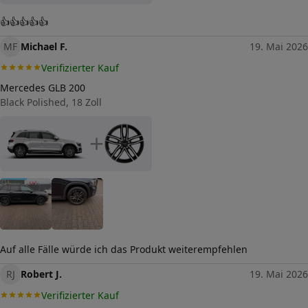
Größe (in Zoll)
18
👍👍👍👍👍
Einpresstiefe (in mm)
MF
51
Michael F.
19. Mai 2026
Verifizierter Kauf
Lochkreis (Anzahl der Löcher)
5
Mercedes GLB 200
Lochkreis-Durchmesser (in mm)
Black Polished, 18 Zoll
112
Mittenloch-Durchmesser (in
+
57,1
mm)
Traglast (in kg)
740
Gewicht (in kg)
11,2
Allgemeine Produktsicherheit
(GPSR)
Auf alle Fälle würde ich das Produkt weiterempfehlen
Herstellerkontakt
ALCAR WHEELS GMBH,
Leobersdorferstraße 24 2552
RJ
Robert J.
19. Mai 2026
Hirtenberg Österreich,
alloy@alcar-wheels.com
Verifizierter Kauf