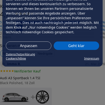
ja
servieren und dieses kontinuierlich zu verbessern. So
Kundenbewertungen
können wir Ihnen bei unseren Partnern personalisierte
Herstellungsverfahren
4,7
gegossen
Werbung und passende Angebote anzeigen. Über
/5
(
11
)
„anpassen” können Sie Ihre persönlichen Präferenzen
Präzisionsgrad
5 Sterne
82
%
festlegen. Dies ist auch nachträglich jederzeit möglich. Mit
niedrig
4 Sterne
9
%
dem Klick auf „Nur notwendige Cookies” werden lediglich
3 Sterne
9
%
Speichenhinterfräsung
technisch notwendige Cookies gespeichert.
2 Sterne
0
%
nein
1 Stern
0
%
Felgengutachten
Sortieren nach
Anpassen
Geht klar
Eintragungsfrei
-
Neueste
Höchste
Niedrigste
Datenschutzerklärung
Freigabe
Cookierichtlinie
Impressum
-
IR
Immo R.
21. Mai 2026
Gutachten Link
Verifizierter Kauf
-
Audi A3 Sportback 1.4 TSI
Fahrzeug wählen
und Felgengutachten erhalten
Black Polished, 18 Zoll
Dimension
+
Breite (in Zoll)
7,5