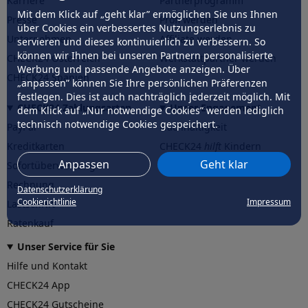
Karriere
Partnerprogramm
Mit dem Klick auf „geht klar” ermöglichen Sie uns Ihnen
Presse
Profi werden
über Cookies ein verbessertes Nutzungserlebnis zu
Unternehmen
Affiliate werden
servieren und dieses kontinuierlich zu verbessern. So
können wir Ihnen bei unseren Partnern personalisierte
CHECK24 Österreich
Werkstattpartner werden
Werbung und passende Angebote anzeigen. Über
CHECK24 Spanien
„anpassen” können Sie Ihre persönlichen Präferenzen
festlegen. Dies ist auch nachträglich jederzeit möglich. Mit
CHECK24 Zahlungsarten
Unser Engagement
dem Klick auf „Nur notwendige Cookies” werden lediglich
technisch notwendige Cookies gespeichert.
PayPal
Nachhaltigkeit
Kreditkarten
CHECK24
hilft
Kindern
Anpassen
Geht klar
Sofortüberweisung
CHECK24
hilft
der Natur
Rechnung
Datenschutzerklärung
Cookierichtlinie
Impressum
Lastschrift
Ratenkauf
Unser Service für Sie
Hilfe und Kontakt
CHECK24 App
CHECK24 Gutscheine