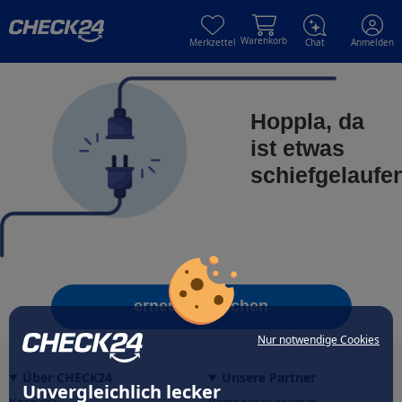
Skip to main content
Skip to main content
Warenkorb
Merkzettel
Chat
Anmelden
Hoppla, da
ist etwas
schiefgelaufe
erneut versuchen
Nur notwendige Cookies
Über CHECK24
Unsere Partner
Unvergleichlich lecker