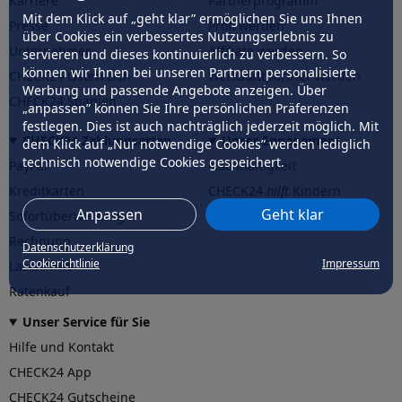
Karriere
Partnerprogramm
Mit dem Klick auf „geht klar” ermöglichen Sie uns Ihnen
Presse
Profi werden
über Cookies ein verbessertes Nutzungserlebnis zu
Unternehmen
Affiliate werden
servieren und dieses kontinuierlich zu verbessern. So
können wir Ihnen bei unseren Partnern personalisierte
CHECK24 Österreich
Werkstattpartner werden
Werbung und passende Angebote anzeigen. Über
CHECK24 Spanien
„anpassen” können Sie Ihre persönlichen Präferenzen
festlegen. Dies ist auch nachträglich jederzeit möglich. Mit
CHECK24 Zahlungsarten
Unser Engagement
dem Klick auf „Nur notwendige Cookies” werden lediglich
technisch notwendige Cookies gespeichert.
PayPal
Nachhaltigkeit
Kreditkarten
CHECK24
hilft
Kindern
Anpassen
Geht klar
Sofortüberweisung
CHECK24
hilft
der Natur
Rechnung
Datenschutzerklärung
Cookierichtlinie
Impressum
Lastschrift
Ratenkauf
Unser Service für Sie
Hilfe und Kontakt
CHECK24 App
CHECK24 Gutscheine