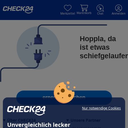
Skip to main content
Skip to main content
Warenkorb
Merkzettel
Chat
Anmelden
Hoppla, da
ist etwas
schiefgelaufe
erneut versuchen
Nur notwendige Cookies
Über CHECK24
Unsere Partner
Unvergleichlich lecker