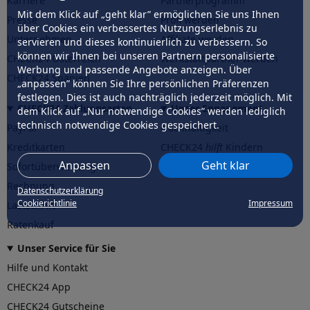
Karriere
Partnerprogramm
Mit dem Klick auf „geht klar” ermöglichen Sie uns Ihnen
Presse
Profi werden
über Cookies ein verbessertes Nutzungserlebnis zu
Unternehmen
Affiliate werden
servieren und dieses kontinuierlich zu verbessern. So
können wir Ihnen bei unseren Partnern personalisierte
CHECK24 Österreich
Werkstattpartner werden
Werbung und passende Angebote anzeigen. Über
CHECK24 Spanien
„anpassen” können Sie Ihre persönlichen Präferenzen
festlegen. Dies ist auch nachträglich jederzeit möglich. Mit
CHECK24 Zahlungsarten
Unser Engagement
dem Klick auf „Nur notwendige Cookies” werden lediglich
technisch notwendige Cookies gespeichert.
PayPal
Nachhaltigkeit
Kreditkarten
CHECK24
hilft
Kindern
Anpassen
Geht klar
Sofortüberweisung
CHECK24
hilft
der Natur
Rechnung
Datenschutzerklärung
Cookierichtlinie
Impressum
Lastschrift
Ratenkauf
Unser Service für Sie
Hilfe und Kontakt
CHECK24 App
CHECK24 Gutscheine