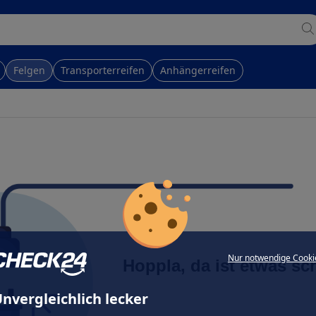
Felgen
Transporterreifen
Anhängerreifen
Nur notwendige Cooki
Hoppla, da ist etwas sc
nvergleichlich lecker