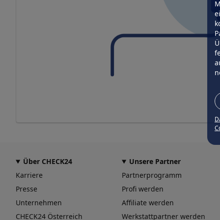
M
e
k
P
Ü
f
a
n
D
Co
Über CHECK24
Unsere Partner
Karriere
Partnerprogramm
Presse
Profi werden
Unternehmen
Affiliate werden
CHECK24 Österreich
Werkstattpartner werden