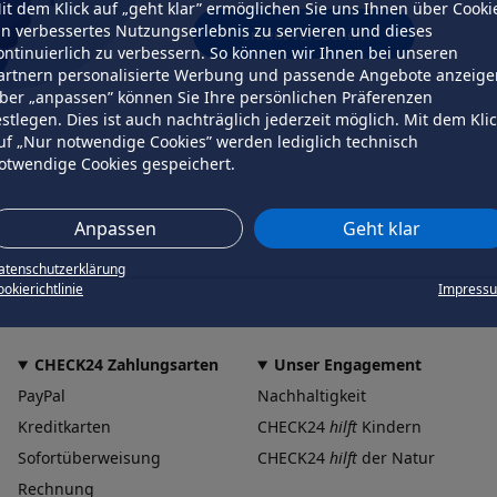
it dem Klick auf „geht klar” ermöglichen Sie uns Ihnen über Cooki
in verbessertes Nutzungserlebnis zu servieren und dieses
erneut versuchen
ontinuierlich zu verbessern. So können wir Ihnen bei unseren
artnern personalisierte Werbung und passende Angebote anzeige
ber „anpassen” können Sie Ihre persönlichen Präferenzen
estlegen. Dies ist auch nachträglich jederzeit möglich. Mit dem Kli
uf „Nur notwendige Cookies” werden lediglich technisch
otwendige Cookies gespeichert.
Anpassen
Geht klar
atenschutzerklärung
okierichtlinie
Impress
CHECK24 Zahlungsarten
Unser Engagement
PayPal
Nachhaltigkeit
Kreditkarten
CHECK24
hilft
Kindern
Sofortüberweisung
CHECK24
hilft
der Natur
Rechnung