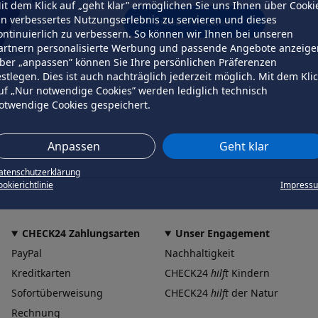
it dem Klick auf „geht klar” ermöglichen Sie uns Ihnen über Cooki
in verbessertes Nutzungserlebnis zu servieren und dieses
erneut versuchen
ontinuierlich zu verbessern. So können wir Ihnen bei unseren
artnern personalisierte Werbung und passende Angebote anzeige
ber „anpassen” können Sie Ihre persönlichen Präferenzen
estlegen. Dies ist auch nachträglich jederzeit möglich. Mit dem Kli
uf „Nur notwendige Cookies” werden lediglich technisch
otwendige Cookies gespeichert.
Anpassen
Geht klar
atenschutzerklärung
okierichtlinie
Impress
CHECK24 Zahlungsarten
Unser Engagement
PayPal
Nachhaltigkeit
Kreditkarten
CHECK24
hilft
Kindern
Sofortüberweisung
CHECK24
hilft
der Natur
Rechnung