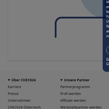
M
e
k
P
Ü
f
a
n
D
Co
Über CHECK24
Unsere Partner
Karriere
Partnerprogramm
Presse
Profi werden
Unternehmen
Affiliate werden
CHECK24 Österreich
Werkstattpartner werden