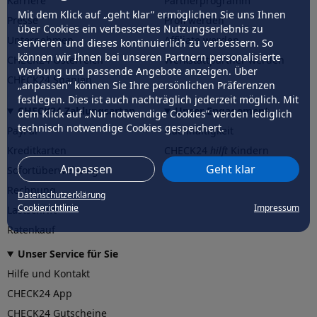
Karriere
Partnerprogramm
Mit dem Klick auf „geht klar” ermöglichen Sie uns Ihnen
Presse
Profi werden
über Cookies ein verbessertes Nutzungserlebnis zu
Unternehmen
Affiliate werden
servieren und dieses kontinuierlich zu verbessern. So
können wir Ihnen bei unseren Partnern personalisierte
CHECK24 Österreich
Werkstattpartner werden
Werbung und passende Angebote anzeigen. Über
CHECK24 Spanien
„anpassen” können Sie Ihre persönlichen Präferenzen
festlegen. Dies ist auch nachträglich jederzeit möglich. Mit
CHECK24 Zahlungsarten
Unser Engagement
dem Klick auf „Nur notwendige Cookies” werden lediglich
technisch notwendige Cookies gespeichert.
PayPal
Nachhaltigkeit
Kreditkarten
CHECK24
hilft
Kindern
Anpassen
Geht klar
Sofortüberweisung
CHECK24
hilft
der Natur
Rechnung
Datenschutzerklärung
Cookierichtlinie
Impressum
Lastschrift
Ratenkauf
Unser Service für Sie
Hilfe und Kontakt
CHECK24 App
CHECK24 Gutscheine