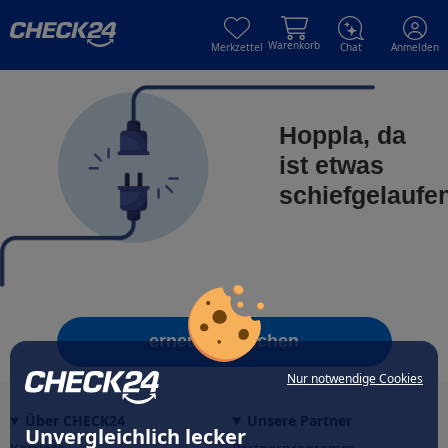
Skip to main content
Skip to main content
Warenkorb
Merkzettel
Chat
Anmelden
Hoppla, da
ist etwas
schiefgelaufe
erneut versuchen
Nur notwendige Cookies
Über CHECK24
Unsere Partner
Unvergleichlich lecker