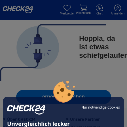
Skip to main content
Skip to main content
Warenkorb
Merkzettel
Chat
Anmelden
Hoppla, da
ist etwas
schiefgelaufe
erneut versuchen
Nur notwendige Cookies
Über CHECK24
Unsere Partner
Unvergleichlich lecker