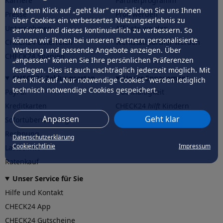
Karriere
Partnerprogramm
Mit dem Klick auf „geht klar” ermöglichen Sie uns Ihnen
Presse
Profi werden
über Cookies ein verbessertes Nutzungserlebnis zu
Unternehmen
Affiliate werden
servieren und dieses kontinuierlich zu verbessern. So
können wir Ihnen bei unseren Partnern personalisierte
CHECK24 Österreich
Werkstattpartner werden
Werbung und passende Angebote anzeigen. Über
CHECK24 Spanien
„anpassen” können Sie Ihre persönlichen Präferenzen
festlegen. Dies ist auch nachträglich jederzeit möglich. Mit
CHECK24 Zahlungsarten
Unser Engagement
dem Klick auf „Nur notwendige Cookies” werden lediglich
technisch notwendige Cookies gespeichert.
PayPal
Nachhaltigkeit
Kreditkarten
CHECK24
hilft
Kindern
Anpassen
Geht klar
Sofortüberweisung
CHECK24
hilft
der Natur
Rechnung
Datenschutzerklärung
Cookierichtlinie
Impressum
Lastschrift
Ratenkauf
Unser Service für Sie
Hilfe und Kontakt
CHECK24 App
CHECK24 Gutscheine