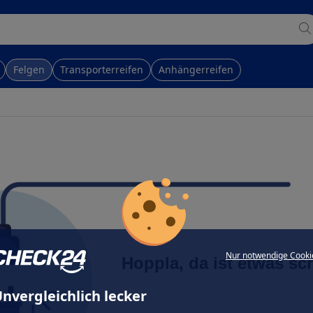
Felgen
Transporterreifen
Anhängerreifen
Nur notwendige Cooki
Hoppla, da ist etwas sc
nvergleichlich lecker