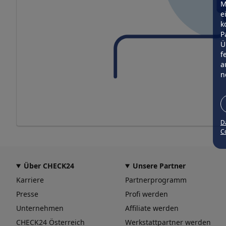
M
e
k
P
Ü
f
a
n
D
Co
Über CHECK24
Unsere Partner
Karriere
Partnerprogramm
Presse
Profi werden
Unternehmen
Affiliate werden
CHECK24 Österreich
Werkstattpartner werden