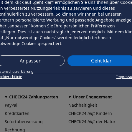
it dem Klick auf „geht klar” ermöglichen Sie uns Ihnen über Cooki
in verbessertes Nutzungserlebnis zu servieren und dieses
erneut versuchen
ontinuierlich zu verbessern. So können wir Ihnen bei unseren
artnern personalisierte Werbung und passende Angebote anzeige
ber „anpassen” können Sie Ihre persönlichen Präferenzen
estlegen. Dies ist auch nachträglich jederzeit möglich. Mit dem Kli
uf „Nur notwendige Cookies” werden lediglich technisch
otwendige Cookies gespeichert.
Anpassen
Geht klar
atenschutzerklärung
okierichtlinie
Impress
CHECK24 Zahlungsarten
Unser Engagement
PayPal
Nachhaltigkeit
Kreditkarten
CHECK24
hilft
Kindern
Sofortüberweisung
CHECK24
hilft
der Natur
Rechnung