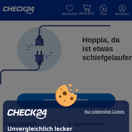
Skip to main content
Skip to main content
Warenkorb
Merkzettel
Chat
Anmelden
Hoppla, da
ist etwas
schiefgelaufe
erneut versuchen
Nur notwendige Cookies
Über CHECK24
Unsere Partner
Unvergleichlich lecker