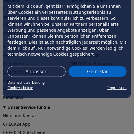
Karriere
Partnerprogramm
Mit dem Klick auf „geht klar” ermöglichen Sie uns Ihnen
Presse
Profi werden
über Cookies ein verbessertes Nutzungserlebnis zu
Unternehmen
Affiliate werden
servieren und dieses kontinuierlich zu verbessern. So
können wir Ihnen bei unseren Partnern personalisierte
CHECK24 Österreich
Werkstattpartner werden
Werbung und passende Angebote anzeigen. Über
CHECK24 Spanien
„anpassen” können Sie Ihre persönlichen Präferenzen
festlegen. Dies ist auch nachträglich jederzeit möglich. Mit
CHECK24 Zahlungsarten
Unser Engagement
dem Klick auf „Nur notwendige Cookies” werden lediglich
technisch notwendige Cookies gespeichert.
PayPal
Nachhaltigkeit
Kreditkarten
CHECK24
hilft
Kindern
Anpassen
Geht klar
Sofortüberweisung
CHECK24
hilft
der Natur
Rechnung
Datenschutzerklärung
Cookierichtlinie
Impressum
Lastschrift
Ratenkauf
Unser Service für Sie
Hilfe und Kontakt
CHECK24 App
CHECK24 Gutscheine