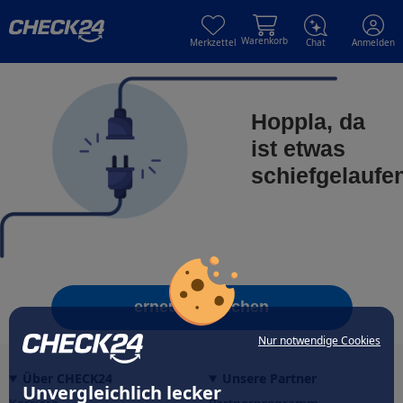
Skip to main content
Skip to main content
Warenkorb
Merkzettel
Chat
Anmelden
Hoppla, da
ist etwas
schiefgelaufe
erneut versuchen
Nur notwendige Cookies
Über CHECK24
Unsere Partner
Unvergleichlich lecker