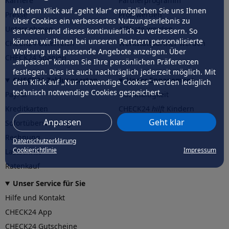
Karriere
Partnerprogramm
Mit dem Klick auf „geht klar” ermöglichen Sie uns Ihnen
Presse
Profi werden
über Cookies ein verbessertes Nutzungserlebnis zu
Unternehmen
Affiliate werden
servieren und dieses kontinuierlich zu verbessern. So
können wir Ihnen bei unseren Partnern personalisierte
CHECK24 Österreich
Werkstattpartner werden
Werbung und passende Angebote anzeigen. Über
CHECK24 Spanien
„anpassen” können Sie Ihre persönlichen Präferenzen
festlegen. Dies ist auch nachträglich jederzeit möglich. Mit
CHECK24 Zahlungsarten
Unser Engagement
dem Klick auf „Nur notwendige Cookies” werden lediglich
technisch notwendige Cookies gespeichert.
PayPal
Nachhaltigkeit
Kreditkarten
CHECK24
hilft
Kindern
Anpassen
Geht klar
Sofortüberweisung
CHECK24
hilft
der Natur
Rechnung
Datenschutzerklärung
Cookierichtlinie
Impressum
Lastschrift
Ratenkauf
Unser Service für Sie
Hilfe und Kontakt
CHECK24 App
CHECK24 Gutscheine