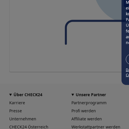
M
e
k
P
Ü
f
a
n
D
Co
Über CHECK24
Unsere Partner
Karriere
Partnerprogramm
Presse
Profi werden
Unternehmen
Affiliate werden
CHECK24 Österreich
Werkstattpartner werden