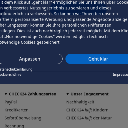
it dem Klick auf „geht klar” ermöglichen Sie uns Ihnen über Cooki
in verbessertes Nutzungserlebnis zu servieren und dieses
erneut versuchen
ontinuierlich zu verbessern. So können wir Ihnen bei unseren
artnern personalisierte Werbung und passende Angebote anzeige
ber „anpassen” können Sie Ihre persönlichen Präferenzen
estlegen. Dies ist auch nachträglich jederzeit möglich. Mit dem Kli
uf „Nur notwendige Cookies” werden lediglich technisch
otwendige Cookies gespeichert.
Anpassen
Geht klar
atenschutzerklärung
okierichtlinie
Impress
CHECK24 Zahlungsarten
Unser Engagement
PayPal
Nachhaltigkeit
Kreditkarten
CHECK24
hilft
Kindern
Sofortüberweisung
CHECK24
hilft
der Natur
Rechnung