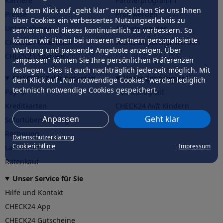
Karriere
Partnerprogramm
Mit dem Klick auf „geht klar” ermöglichen Sie uns Ihnen
Presse
Profi werden
über Cookies ein verbessertes Nutzungserlebnis zu
Unternehmen
Affiliate werden
servieren und dieses kontinuierlich zu verbessern. So
können wir Ihnen bei unseren Partnern personalisierte
CHECK24 Österreich
Werkstattpartner werden
Werbung und passende Angebote anzeigen. Über
CHECK24 Spanien
„anpassen” können Sie Ihre persönlichen Präferenzen
festlegen. Dies ist auch nachträglich jederzeit möglich. Mit
CHECK24 Zahlungsarten
Unser Engagement
dem Klick auf „Nur notwendige Cookies” werden lediglich
technisch notwendige Cookies gespeichert.
PayPal
Nachhaltigkeit
Kreditkarten
CHECK24
hilft
Kindern
Anpassen
Geht klar
Sofortüberweisung
CHECK24
hilft
der Natur
Rechnung
Datenschutzerklärung
Cookierichtlinie
Impressum
Lastschrift
Ratenkauf
Unser Service für Sie
Hilfe und Kontakt
CHECK24 App
CHECK24 Gutscheine