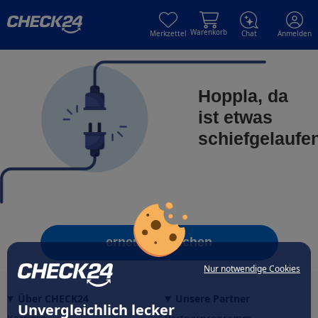
Skip to main content
Skip to main content
Warenkorb
Merkzettel
Chat
Anmelden
Hoppla, da
ist etwas
schiefgelaufe
erneut versuchen
Nur notwendige Cookies
Über CHECK24
Unsere Partner
Unvergleichlich lecker